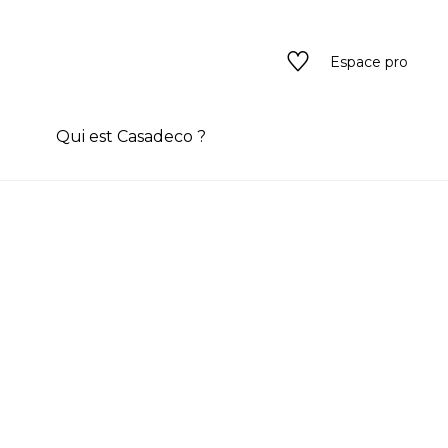
Espace pro
n
Qui est Casadeco ?
s
rain couleur
ado
ado
texture
eurs
 / texture