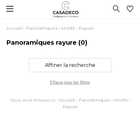
Accueil
›
Panoramiques
›
Motifs
›
Rayure
Panoramiques rayure
(0)
Affiner la recherche
Effacer tous les filtres
Vous vous trouvez ici :
Accueil
›
Panoramiques
›
Motifs
›
Rayure