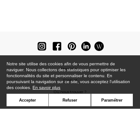
Notre site utilise des cookies afin de vous permettre de
Newsletter
naviguer. Nous collectons des statistiques pour optimiser les
fonctionnalités du site et personnaliser le contenu. En
Contact
poursuivant la navigation sur ce site, vous acceptez l'utilisation
des cookies.
En savoir plus
Où nous trouver ?
Accepter
Refuser
Paramétrer
Lexique
Symbole
Presse
Cookies