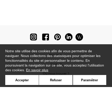
Notre site utilise des cookies afin de vous permettre de
Newsletter
naviguer. Nous collectons des statistiques pour optimiser les
fonctionnalités du site et personnaliser le contenu. En
Contact
poursuivant la navigation sur ce site, vous acceptez l'utilisation
des cookies.
En savoir plus
Où nous trouver ?
Accepter
Refuser
Paramétrer
Lexique
Symbole
Presse
Cookies