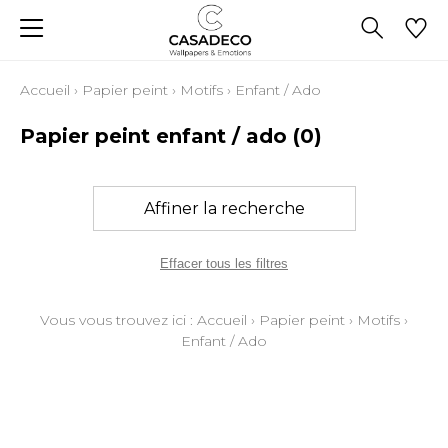
Accueil
›
Papier peint
›
Motifs
›
Enfant / Ado
Papier peint enfant / ado
(0)
Affiner la recherche
Effacer tous les filtres
Vous vous trouvez ici :
Accueil
›
Papier peint
›
Motifs
›
Enfant / Ado