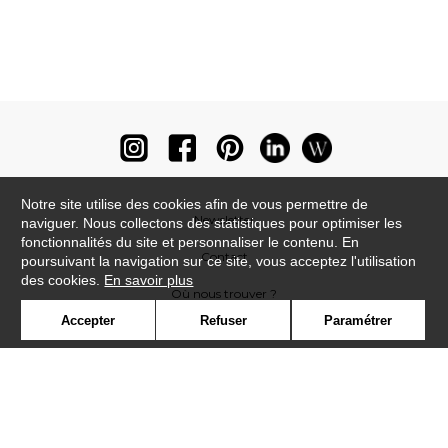
Notre site utilise des cookies afin de vous permettre de
Newsletter
naviguer. Nous collectons des statistiques pour optimiser les
fonctionnalités du site et personnaliser le contenu. En
Contact
poursuivant la navigation sur ce site, vous acceptez l'utilisation
des cookies.
En savoir plus
Où nous trouver ?
Accepter
Refuser
Paramétrer
Lexique
Symbole
Presse
Cookies