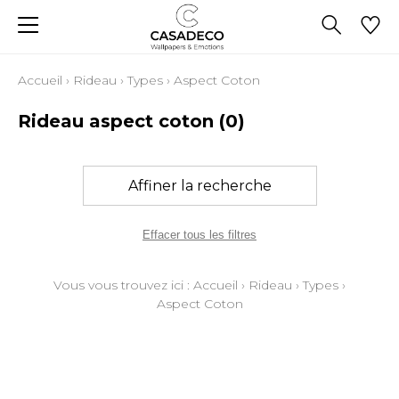
Accueil
›
Rideau
›
Types
›
Aspect Coton
Rideau aspect coton
(0)
Affiner la recherche
Effacer tous les filtres
Vous vous trouvez ici :
Accueil
›
Rideau
›
Types
›
Aspect Coton