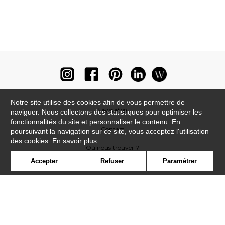
Notre site utilise des cookies afin de vous permettre de
Newsletter
naviguer. Nous collectons des statistiques pour optimiser les
fonctionnalités du site et personnaliser le contenu. En
Contact
poursuivant la navigation sur ce site, vous acceptez l'utilisation
des cookies.
En savoir plus
Où nous trouver ?
Accepter
Refuser
Paramétrer
Lexique
Symbole
Presse
Cookies