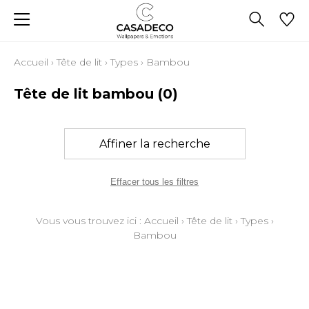
Accueil
›
Tête de lit
›
Types
›
Bambou
Tête de lit bambou
(0)
Affiner la recherche
Effacer tous les filtres
Vous vous trouvez ici :
Accueil
›
Tête de lit
›
Types
›
Bambou