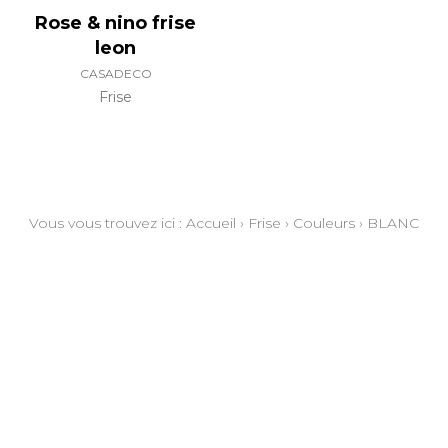
Rose & nino frise
leon
CASADECO
Frise
Vous vous trouvez ici :
Accueil
›
Frise
›
Couleurs
›
BLANC