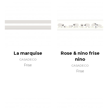
La marquise
Rose & nino frise
nino
CASADECO
Frise
CASADECO
Frise