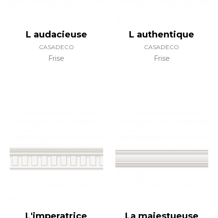
L audacieuse
L authentique
CASADECO
CASADECO
Frise
Frise
L'imperatrice
La majestueuse