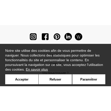
Notre site utilise des cookies afin de vous permettre de
Newsletter
naviguer. Nous collectons des statistiques pour optimiser les
fonctionnalités du site et personnaliser le contenu. En
Contact
poursuivant la navigation sur ce site, vous acceptez l'utilisation
des cookies.
En savoir plus
Où nous trouver ?
Accepter
Refuser
Paramétrer
Lexique
Symbole
Presse
Cookies