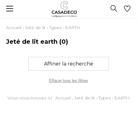
Accueil
›
Jeté de lit
›
Types
›
EARTH
Jeté de lit earth
(0)
Affiner la recherche
Effacer tous les filtres
Vous vous trouvez ici :
Accueil
›
Jeté de lit
›
Types
›
EARTH