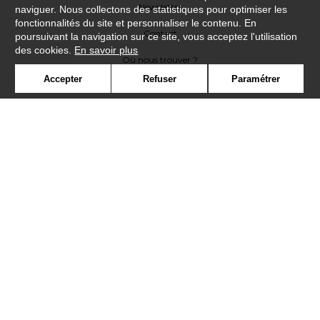
Newsletter
naviguer. Nous collectons des statistiques pour optimiser les
fonctionnalités du site et personnaliser le contenu. En
Contact
poursuivant la navigation sur ce site, vous acceptez l'utilisation
des cookies.
En savoir plus
Où nous trouver ?
Accepter
Refuser
Paramétrer
Lexique
Symbole
Presse
Cookies
Rejoignez-nous !
©Casadeco2019
Confidentialité
Mentions légales