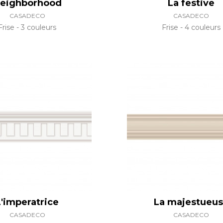
eighborhood
La festive
CASADECO
CASADECO
Frise
3 couleurs
Frise
4 couleurs
L'imperatrice
La majestueu
CASADECO
CASADECO