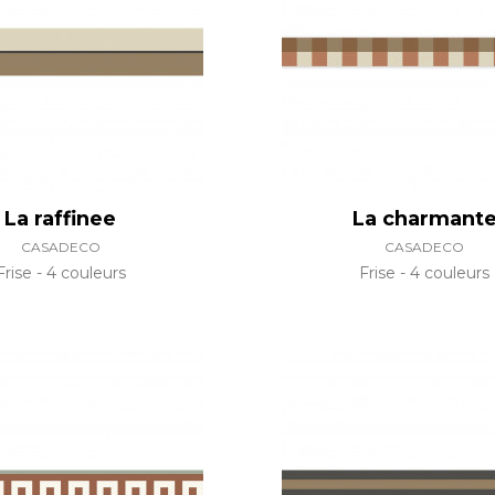
Rose
Rose
Rose
Ornemen
Rayure
as
Rouge
Rouge
Rouge
Petit mot
Végétal
s
Vert
Vert
Vert
Rayures
Violet
Violet
Violet
Unis
La raffinee
La charmant
CASADECO
CASADECO
Frise
4 couleurs
Frise
4 couleurs