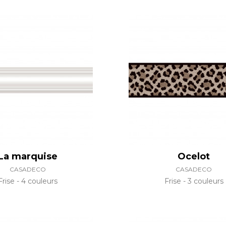
La marquise
Ocelot
CASADECO
CASADECO
Frise
4 couleurs
Frise
3 couleurs