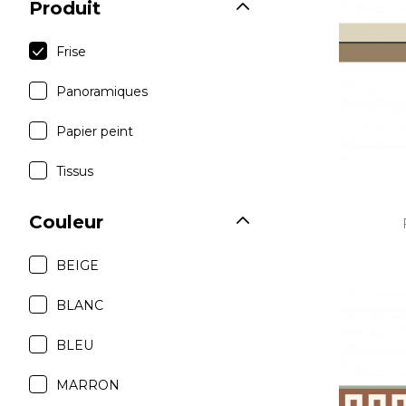
Produit
Satin
Taffet
Frise
Velour
Panoramiques
Papier peint
Tissus
Couleur
BEIGE
BLANC
BLEU
MARRON