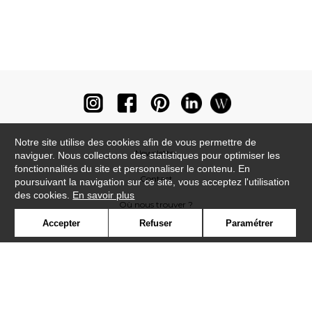
Notre site utilise des cookies afin de vous permettre de
Newsletter
naviguer. Nous collectons des statistiques pour optimiser les
fonctionnalités du site et personnaliser le contenu. En
Contact
poursuivant la navigation sur ce site, vous acceptez l'utilisation
des cookies.
En savoir plus
Où nous trouver ?
Accepter
Refuser
Paramétrer
Lexique
Symbole
Presse
Cookies