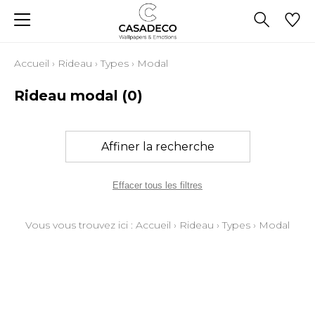
Accueil
›
Rideau
›
Types
›
Modal
Rideau modal
(0)
Affiner la recherche
Effacer tous les filtres
Vous vous trouvez ici :
Accueil
›
Rideau
›
Types
›
Modal