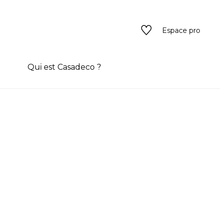
Espace pro
n
Qui est Casadeco ?
s
rain couleur
ado
ado
texture
eurs
 / texture