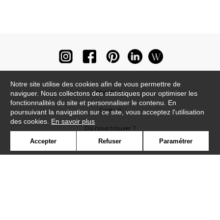
Notre site utilise des cookies afin de vous permettre de
Newsletter
naviguer. Nous collectons des statistiques pour optimiser les
fonctionnalités du site et personnaliser le contenu. En
Contact
poursuivant la navigation sur ce site, vous acceptez l'utilisation
des cookies.
En savoir plus
Où nous trouver ?
Accepter
Refuser
Paramétrer
Lexique
Symbole
Presse
Cookies
Rejoignez-nous !