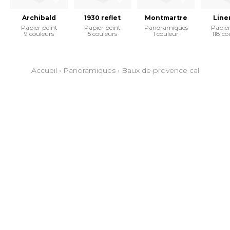
Archibald
1930 reflet
Montmartre
Line
Papier peint
Papier peint
Panoramiques
Papier
9 couleurs
5 couleurs
1 couleur
118 co
Accueil
›
Panoramiques
›
Baux de provence cal