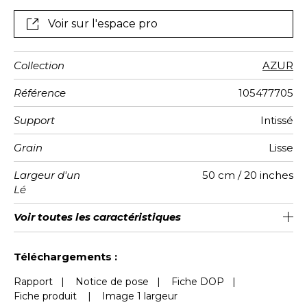
Voir sur l'espace pro
Collection
AZUR
Référence
105477705
Support
Intissé
Grain
Lisse
Largeur d'un
50 cm / 20 inches
Lé
Hauteur
Largeur
Raccord
Nombre de
Poids g/m²
Entretien
Pose colle
Dépose
Norme COV
ASTME84
Norme
Voir toutes les caractéristiques
310 cm / 122 inches
200 cm / 79 inches
Encollage du mur
Arrachage à sec
Raccord droit
Lavable
Class A
B s1 d0
147
A+
4
Totale
lés
euroclass
Voir moins de caractéristiques
Téléchargements :
Rapport
|
Notice de pose
|
Fiche DOP
|
Fiche produit
|
Image 1 largeur