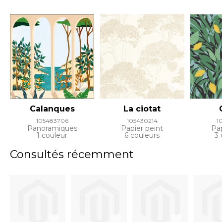
Calanques
La ciotat
105483706
105430214
1
Panoramiques
Papier peint
Pap
1 couleur
6 couleurs
3 
Consultés récemment