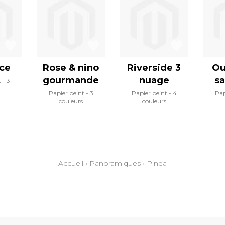
ce
Rose & nino
Riverside 3
Ou
gourmande
nuage
s
t
3
Papier peint
3
Papier peint
4
Pap
couleurs
couleurs
Accueil
›
Panoramiques
›
Pinea