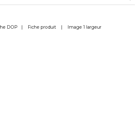
che DOP
|
Fiche produit
|
Image 1 largeur