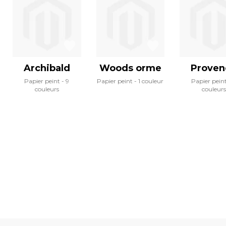
Archibald
Woods orme
Proven
Papier peint
9
Papier peint
1 couleur
Papier pein
couleurs
couleurs