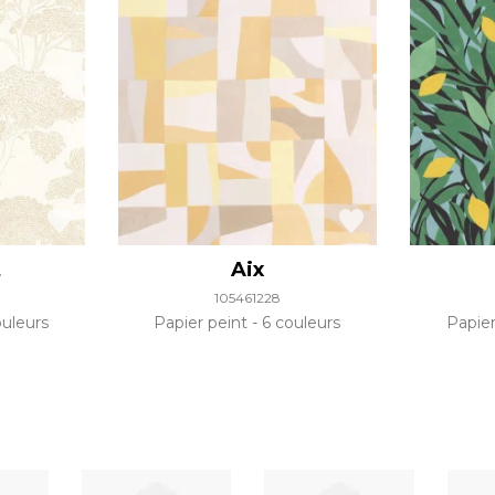
t
Aix
105461228
uleurs
Papier peint
6 couleurs
Papie