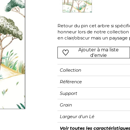
Rose
Rose
Rose
Ornemen
Rayure
as
Rouge
Rouge
Rouge
Petit mot
Végétal
s
Vert
Vert
Vert
Rayures
Retour du pin cet arbre si spéci
honneur lors de notre collectio
Violet
Violet
Violet
Unis
en clair/obscur mais un paysage 
sa place sur un grand mur de sa
Ajouter à ma liste
verdure dans un vaste couloir.
d'envie
Collection
Référence
Support
Grain
Largeur d'un Lé
Hauteur
Largeur Totale
Raccord
Nombre de lés
Poids g/m²
Entretien
Pose colle
Dépose
Norme COV
ASTME84
Norme euroclass
Voir toutes les caractéristique