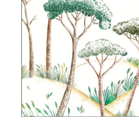
Satin
Taffet
Velour