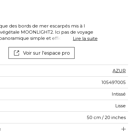
tal
if
fique des bords de mer escarpés mis à l
n végétale MOONLIGHT2. Ici pas de voyage
panoramique simple et efficace qui trouvera
Lire la suite
lon ou pour apporter une touche de
Voir sur l'espace pro
AZUR
105497005
Intissé
Lisse
50 cm / 20 inches
s
310 cm / 122 inches
200 cm / 79 inches
Encollage du mur
Arrachage à sec
Raccord droit
Lavable
Class A
B s1 d0
147
A+
4