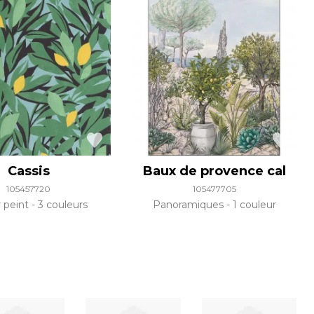
Cassis
Baux de provence cal
105457720
105477705
r peint
3 couleurs
Panoramiques
1 couleur