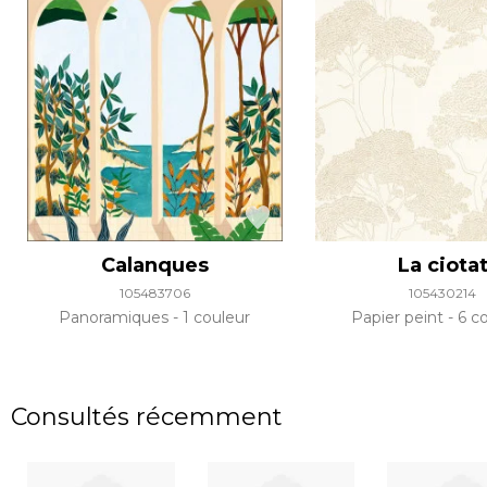
Calanques
La ciota
105483706
105430214
Panoramiques
1 couleur
Papier peint
6 co
Consultés récemment