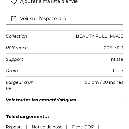
Ajouter à ma liste d'envie
Voir sur l'espace pro
Collection
BEAUTY FULL IMAGE
Référence
100617123
Support
Intissé
Grain
Lisse
Largeur d'un
50 cm / 20 inches
Lé
Hauteur
Largeur
Raccord
Nombre de
Poids g/m²
Entretien
Pose colle
Dépose
Norme COV
Norme
Voir toutes les caractéristiques
280 cm / 110 inches
200 cm / 79 inches
Encollage du mur
Arrachage à sec
Raccord droit
Lavable
B s1 d0
150
A+
4
Totale
lés
euroclass
Voir moins de caractéristiques
Téléchargements :
Rapport
|
Notice de pose
|
Fiche DOP
|