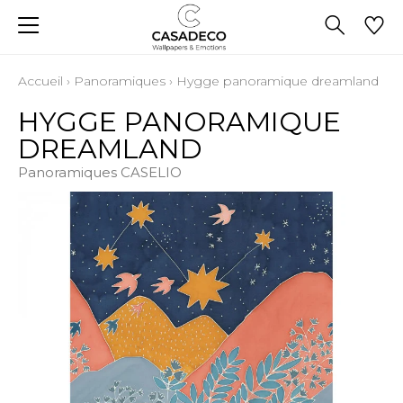
Accueil
›
Panoramiques
›
Hygge panoramique dreamland
HYGGE PANORAMIQUE
DREAMLAND
Panoramiques CASELIO