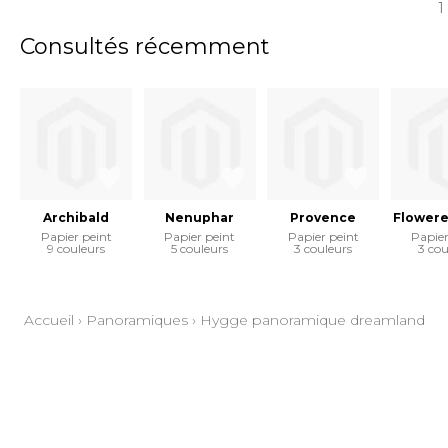
1
Consultés récemment
Archibald
Nenuphar
Provence
Flowere
Papier peint
Papier peint
Papier peint
Papier
9 couleurs
5 couleurs
3 couleurs
3 cou
Accueil
›
Panoramiques
›
Hygge panoramique dreamland