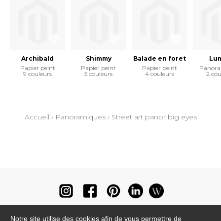
Archibald
Shimmy
Balade en foret
Lu
Papier peint
Papier peint
Papier peint
Panora
9 couleurs
5 couleurs
4 couleurs
2 cou
Accueil
›
Panoramiques
›
Street art panor big eyes
Notre site utilise des cookies afin de vous permettre de