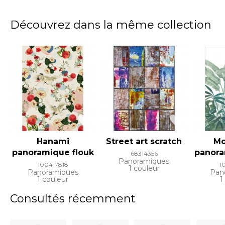
Découvrez dans la même collection
Hanami
Street art scratch
Mo
panoramique flouk
panora
68314356
Panoramiques
100417818
1
1 couleur
Panoramiques
Pan
1 couleur
1
Consultés récemment