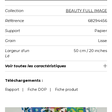
Collection
BEAUTY FULL IMAGE
Référence
68294456
Support
Papier
Grain
Lisse
Largeur d'un
50 cm / 20 inches
Lé
Hauteur
Largeur
Nombre de
Poids g/m²
Entretien
Pose colle
Dépose
Norme COV
Norme
Voir toutes les caractéristiques
280 cm / 110 inches
250 cm / 98 inches
Arrachage mouillé
Colle sur le papier
Lavable
B-s1, d0
150
A+
5
Totale
lés
euroclass
Voir moins de caractéristiques
Téléchargements :
Rapport
|
Fiche DOP
|
Fiche produit