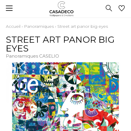
Accueil
›
Panoramiques
›
Street art panor big eyes
STREET ART PANOR BIG
EYES
Panoramiques CASELIO