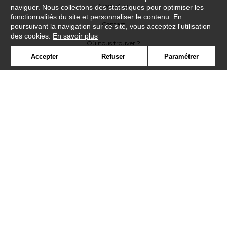
Newsletter
naviguer. Nous collectons des statistiques pour optimiser les
fonctionnalités du site et personnaliser le contenu. En
Contact
poursuivant la navigation sur ce site, vous acceptez l'utilisation
des cookies.
En savoir plus
Où nous trouver ?
Accepter
Refuser
Paramétrer
Lexique
Symbole
Presse
Cookies
Rejoignez-nous !
©Casadeco2019
Confidentialité
Mentions légales