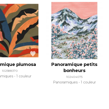
amique plumosa
Panoramique petits
bonheurs
102588370
amiques
1 couleur
102404075
Panoramiques
1 couleur