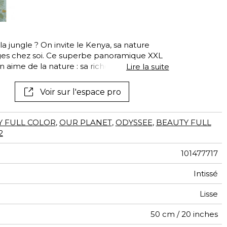
tal
if
a jungle ? On invite le Kenya, sa nature
ages chez soi. Ce superbe panoramique XXL
on aime de la nature : sa richesse verdoyante
Lire la suite
profondes et lumineuses.
Voir sur l'espace pro
Y FULL COLOR
,
OUR PLANET
,
ODYSSEE
,
BEAUTY FULL
2
101477717
Intissé
Lisse
50 cm / 20 inches