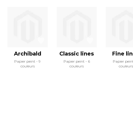
Archibald
Classic lines
Fine li
Papier peint
9
Papier peint
6
Papier pein
couleurs
couleurs
couleurs