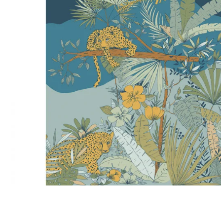
Satin
Taffet
Velour