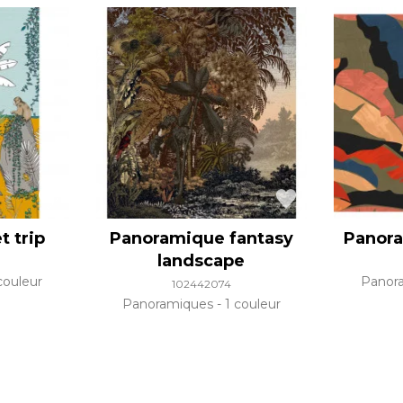
t trip
Panoramique fantasy
Panor
landscape
couleur
Panor
102442074
Panoramiques
1 couleur