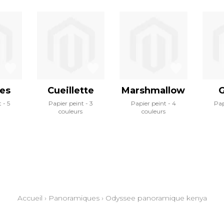
nes
Cueillette
Marshmallow
G
t
5
Papier peint
3
Papier peint
4
Pap
couleurs
couleurs
Accueil
›
Panoramiques
›
Odyssee panoramique kenya