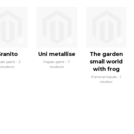
ranito
Uni metallise
The garden
small world
ier peint
2
Papier peint
7
couleurs
couleurs
with frog
Panoramiques
1
couleur