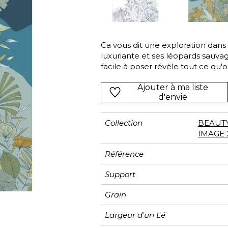
Rose
Rose
Rose
Ornemen
Rayure
as
Rouge
Rouge
Rouge
Petit mot
Végétal
s
Vert
Vert
Vert
Rayures
Ca vous dit une exploration dans l
luxuriante et ses léopards sauv
Violet
Violet
Violet
Unis
facile à poser révèle tout ce qu'
et mystérieuses et ses couleurs 
Ajouter à ma liste
d'envie
Collection
BEAUT
IMAGE 
Référence
Support
Grain
Largeur d'un Lé