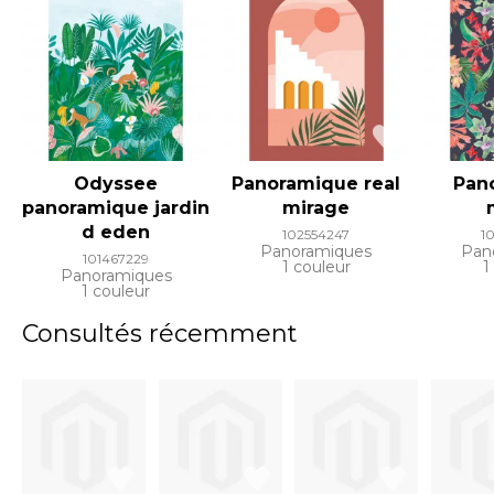
Odyssee
Panoramique real
Pan
panoramique jardin
mirage
d eden
102554247
1
Panoramiques
Pan
101467229
1 couleur
1
Panoramiques
1 couleur
Consultés récemment