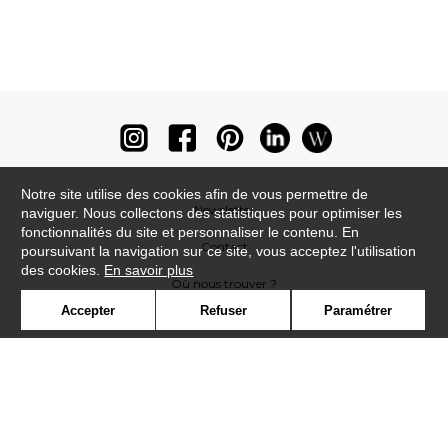
Notre site utilise des cookies afin de vous permettre de
Newsletter
naviguer. Nous collectons des statistiques pour optimiser les
fonctionnalités du site et personnaliser le contenu. En
Contact
poursuivant la navigation sur ce site, vous acceptez l'utilisation
des cookies.
En savoir plus
Où nous trouver ?
Accepter
Refuser
Paramétrer
Lexique
Symbole
Presse
Cookies