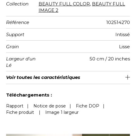
Collection
BEAUTY FULL COLOR
,
BEAUTY FULL
IMAGE 2
Référence
102514270
Support
Intissé
Grain
Lisse
Largeur d'un
50 cm / 20 inches
Lé
Hauteur
Largeur
Raccord
Nombre de
Poids g/m²
Entretien
Pose colle
Dépose
Norme COV
Norme
Voir toutes les caractéristiques
280 cm / 110 inches
200 cm / 79 inches
Encollage du mur
Arrachage à sec
Raccord droit
Lavable
B s1 d0
150
A+
4
Totale
lés
euroclass
Voir moins de caractéristiques
Téléchargements :
Rapport
|
Notice de pose
|
Fiche DOP
|
Fiche produit
|
Image 1 largeur