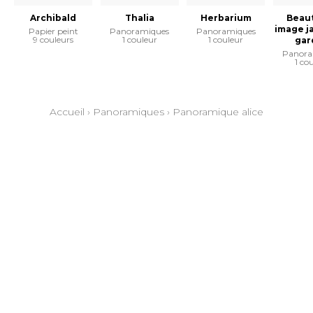
Archibald
Thalia
Herbarium
Beaut
image j
Papier peint
Panoramiques
Panoramiques
9 couleurs
1 couleur
1 couleur
gar
Panora
1 co
Accueil
›
Panoramiques
›
Panoramique alice