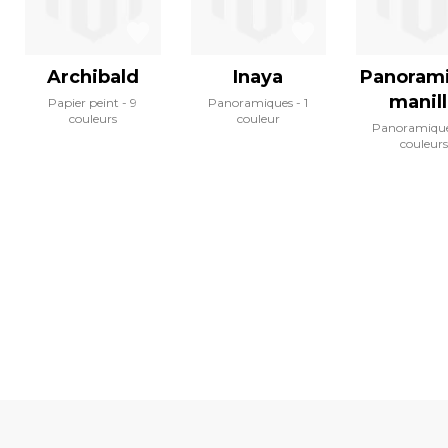
Archibald
Inaya
Panoram
manil
Papier peint
9
Panoramiques
1
couleurs
couleur
Panoramiqu
couleurs