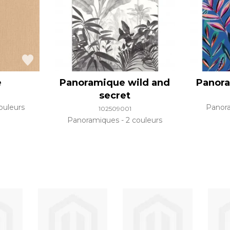
e
Panoramique wild and
Panora
secret
ouleurs
Panor
102509001
Panoramiques
2 couleurs