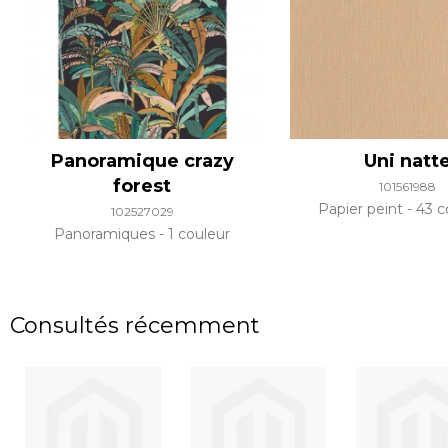
Panoramique crazy
Uni natt
forest
101561988
Papier peint
43 c
102527029
Panoramiques
1 couleur
Consultés récemment