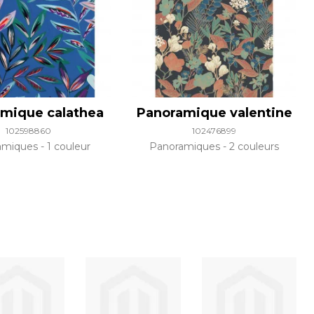
mique calathea
Panoramique valentine
102598860
102476899
amiques
1 couleur
Panoramiques
2 couleurs