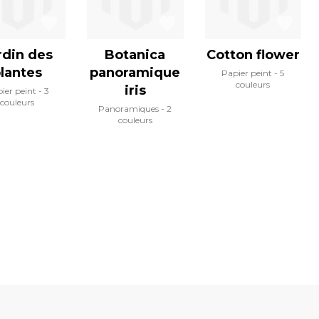
rdin des
Botanica
Cotton flower
lantes
panoramique
Papier peint
5
couleurs
iris
ier peint
3
couleurs
Panoramiques
2
couleurs