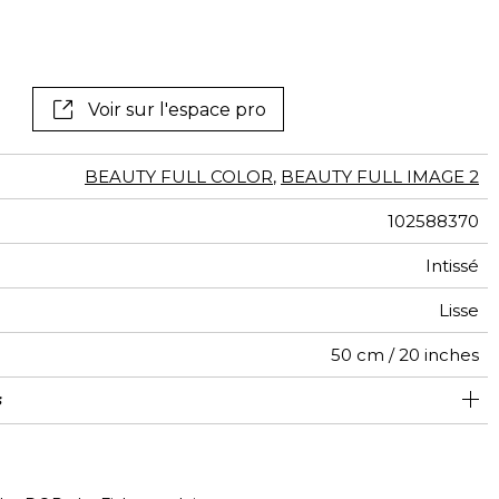
tal
if
Voir sur l'espace pro
BEAUTY FULL COLOR
,
BEAUTY FULL IMAGE 2
102588370
Intissé
Lisse
50 cm / 20 inches
s
280 cm / 110 inches
300 cm / 118 inches
Encollage du mur
Arrachage à sec
Raccord droit
Lavable
B s1 d0
150
A+
6