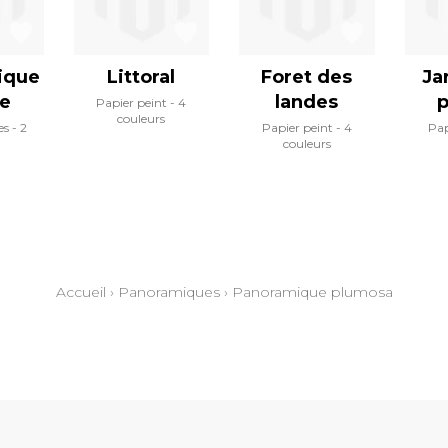
ique
Littoral
Foret des
Ja
le
landes
p
Papier peint
4
couleurs
es
2
Papier peint
4
Pap
couleurs
Accueil
›
Panoramiques
›
Panoramique plumosa