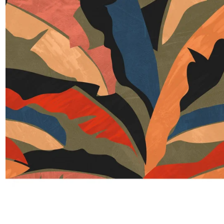
Satin
Taffet
Velour