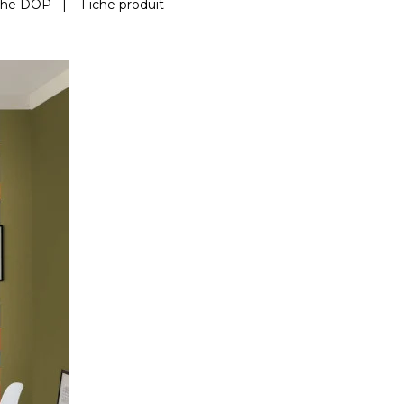
che DOP
|
Fiche produit