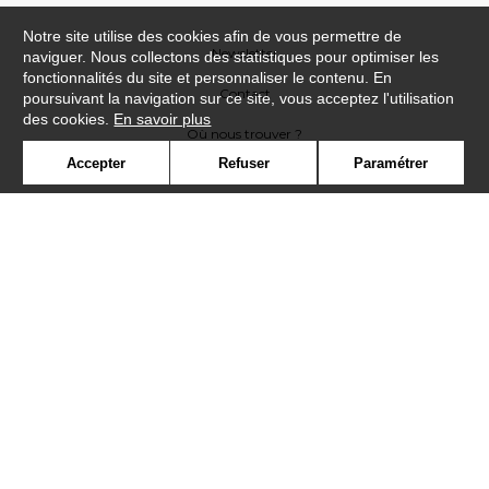
Notre site utilise des cookies afin de vous permettre de
Newsletter
naviguer. Nous collectons des statistiques pour optimiser les
fonctionnalités du site et personnaliser le contenu. En
Contact
poursuivant la navigation sur ce site, vous acceptez l'utilisation
des cookies.
En savoir plus
Où nous trouver ?
Accepter
Refuser
Paramétrer
Lexique
Symbole
Presse
Cookies
Rejoignez-nous !
©Casadeco2019
Confidentialité
Mentions légales