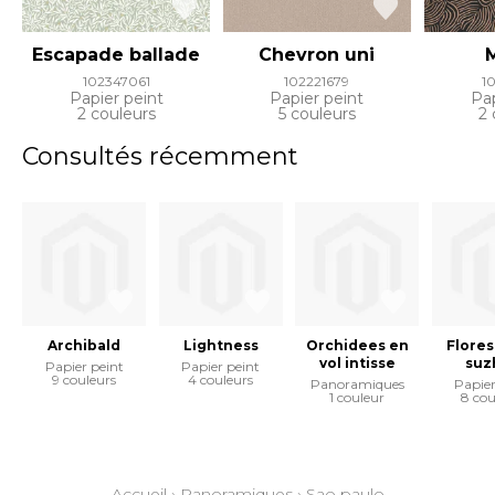
Escapade ballade
Chevron uni
102347061
102221679
1
Papier peint
Papier peint
Pap
2 couleurs
5 couleurs
2 
Consultés récemment
Archibald
Lightness
Orchidees en
Flore
vol intisse
suz
Papier peint
Papier peint
9 couleurs
4 couleurs
Panoramiques
Papier
1 couleur
8 cou
Accueil
›
Panoramiques
›
Sao paulo