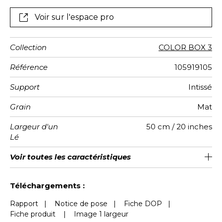
Voir sur l'espace pro
Collection
COLOR BOX 3
Référence
105919105
Support
Intissé
Grain
Mat
Largeur d'un
50 cm / 20 inches
Lé
Hauteur
Largeur
Raccord
Nombre de
Poids g/m²
Entretien
Pose colle
Dépose
Norme COV
ASTME84
Norme
Voir toutes les caractéristiques
310 cm / 122 inches
200 cm / 79 inches
Encollage du mur
Arrachage à sec
Raccord droit
Lavable
Class A
B s1 d0
147
A+
4
Totale
lés
euroclass
Voir moins de caractéristiques
Téléchargements :
Rapport
|
Notice de pose
|
Fiche DOP
|
Fiche produit
|
Image 1 largeur