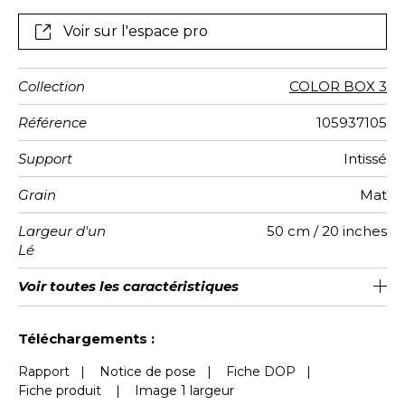
Voir sur l'espace pro
Collection
COLOR BOX 3
Référence
105937105
Support
Intissé
Grain
Mat
Largeur d'un
50 cm / 20 inches
Lé
Hauteur
Largeur
Raccord
Nombre de
Poids g/m²
Entretien
Pose colle
Dépose
Norme COV
ASTME84
Norme
Voir toutes les caractéristiques
310 cm / 122 inches
200 cm / 79 inches
Encollage du mur
Arrachage à sec
Raccord droit
Lavable
Class A
B s1 d0
147
A+
4
Totale
lés
euroclass
Voir moins de caractéristiques
Téléchargements :
Rapport
|
Notice de pose
|
Fiche DOP
|
Fiche produit
|
Image 1 largeur