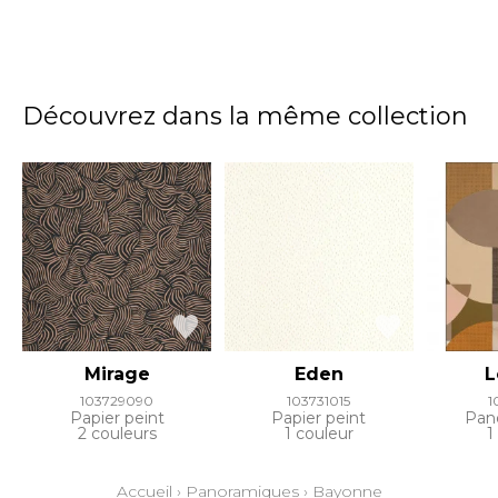
Découvrez dans la même collection
Mirage
Eden
L
103729090
103731015
1
Papier peint
Papier peint
Pan
2 couleurs
1 couleur
1
Accueil
›
Panoramiques
›
Bayonne