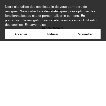
Notre site utilise des cookies afin de vous permettre de
Newsletter
naviguer. Nous collectons des statistiques pour optimiser les
fonctionnalités du site et personnaliser le contenu. En
Contact
poursuivant la navigation sur ce site, vous acceptez l'utilisation
des cookies.
En savoir plus
Où nous trouver ?
Accepter
Refuser
Paramétrer
Lexique
Symbole
Presse
Cookies
Rejoignez-nous !
©Casadeco2019
Confidentialité
Mentions légales