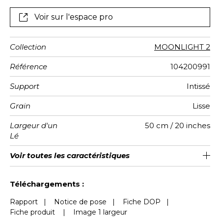
Voir sur l'espace pro
Collection
MOONLIGHT 2
Référence
104200991
Support
Intissé
Grain
Lisse
Largeur d'un
50 cm / 20 inches
Lé
Hauteur
Largeur
Raccord
Nombre de
Poids g/m²
Entretien
Pose colle
Dépose
Norme COV
ASTME84
Norme
Voir toutes les caractéristiques
310 cm / 122 inches
200 cm / 79 inches
Encollage du mur
Arrachage à sec
Raccord droit
Lavable
Class A
B s1 d0
147
A+
4
Totale
lés
euroclass
Voir moins de caractéristiques
Téléchargements :
Rapport
|
Notice de pose
|
Fiche DOP
|
Fiche produit
|
Image 1 largeur