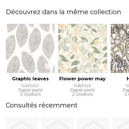
Découvrez dans la même collection
Graphic leaves
Flower power may
104310927
101857320
1
Papier peint
Papier peint
Pap
2 couleurs
2 couleurs
2 
Consultés récemment