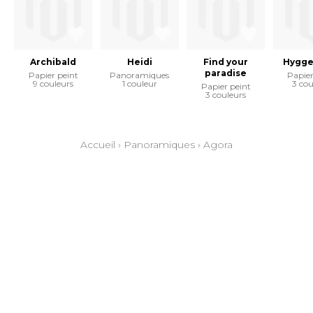
Archibald
Heidi
Find your
Hygge
paradise
Papier peint
Panoramiques
Papier
9 couleurs
1 couleur
3 cou
Papier peint
3 couleurs
Accueil
›
Panoramiques
›
Agora