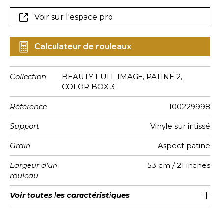
et ensoleillés…Et pour un chic plus lumineux 18
coloris neutres et colorés se parent de métallisé et
Voir sur l'espace pro
de nacré.
Calculateur de rouleaux
Collection
BEAUTY FULL IMAGE
,
PATINE 2
,
COLOR BOX 3
Référence
100229998
Support
Vinyle sur intissé
Grain
Aspect patine
Largeur d’un
53 cm / 21 inches
rouleau
Longueur
Raccord
Rapport
Poids g/m²
Entretien
Pose colle
Dépose
Norme COV
Norme
Voir toutes les caractéristiques
Vendu au rouleau de 10.05m / 11
Lessivable à la brosse
Encollage du mur
Raccord sauté 1/2
27cm / 11 pouces
Arrachage à sec
B s1 d0
220
A+
Vertical
euroclass
yards
Voir moins de caractéristiques