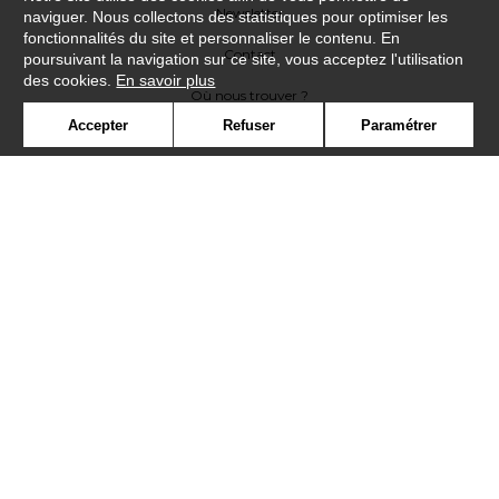
Newsletter
naviguer. Nous collectons des statistiques pour optimiser les
fonctionnalités du site et personnaliser le contenu. En
Contact
poursuivant la navigation sur ce site, vous acceptez l'utilisation
des cookies.
En savoir plus
Où nous trouver ?
Accepter
Refuser
Paramétrer
Lexique
Symbole
Presse
Cookies
Rejoignez-nous !
©Casadeco2019
Confidentialité
Mentions légales