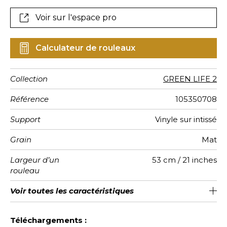
Voir sur l'espace pro
Calculateur de rouleaux
Collection
GREEN LIFE 2
Référence
105350708
Support
Vinyle sur intissé
Grain
Mat
Largeur d’un
53 cm / 21 inches
rouleau
Longueur
Raccord
Rapport
Poids g/m²
Description
Entretien
Pose colle
Dépose
Norme COV
ASTME84
Norme
Voir toutes les caractéristiques
Vendu au rouleau de 10.05m / 11
Encollage du mur
53cm / 21 pouces
Arrachage à sec
Raccord libre
Lavable
C-s1, d0
Rayure
Class A
220
A+
Vertical
produit
euroclass
yards
Voir moins de caractéristiques
Téléchargements :