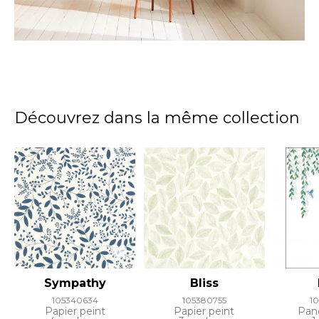
Découvrez dans la même collection
Sympathy
Bliss
105340634
105380755
1
Papier peint
Papier peint
Pan