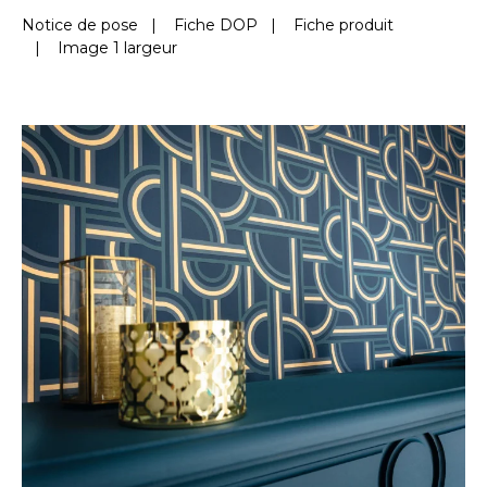
Notice de pose
|
Fiche DOP
|
Fiche produit
|
Image 1 largeur