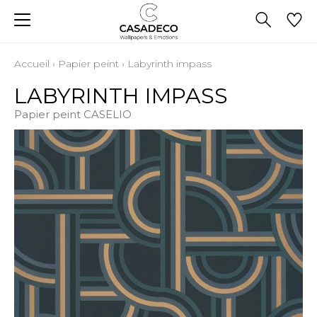
Accueil
›
Papier peint
›
Labyrinth impass
LABYRINTH IMPASS
Papier peint CASELIO