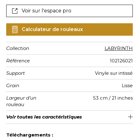
Voir sur l'espace pro
Calculateur de rouleaux
Collection
LABYRINTH
Référence
102126021
Support
Vinyle sur intissé
Grain
Lisse
Largeur d’un
53 cm / 21 inches
rouleau
Longueur
Raccord
Rapport
Poids g/m²
Performance
Entretien
Pose colle
Dépose
Norme COV
Norme
Voir toutes les caractéristiques
Vendu au rouleau de 10.05m / 11
Lessivable à la brosse
Encollage du mur
53cm / 21 pouces
Arrachage à sec
Raccord droit
aw - 0.15
B-s1,d0
220
A+
Vertical
Accoustique
euroclass
yards
Voir moins de caractéristiques
Téléchargements :