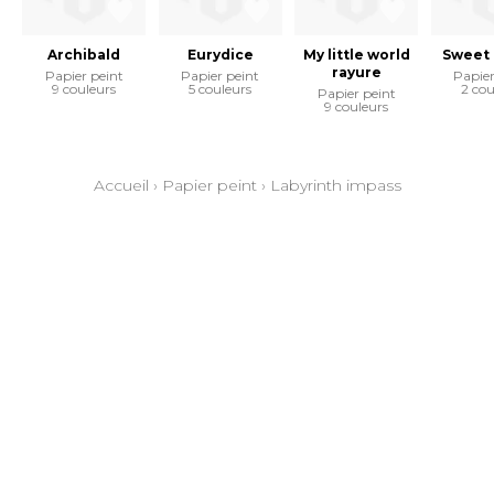
Archibald
Eurydice
My little world
Sweet 
rayure
Papier peint
Papier peint
Papier
9 couleurs
5 couleurs
2 cou
Papier peint
9 couleurs
Accueil
›
Papier peint
›
Labyrinth impass