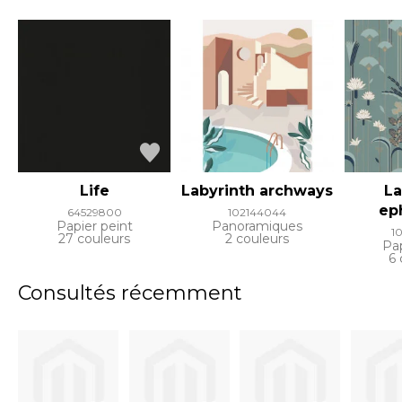
Life
Labyrinth archways
La
ep
64529800
102144044
Papier peint
Panoramiques
1
27 couleurs
2 couleurs
Pap
6 
Consultés récemment