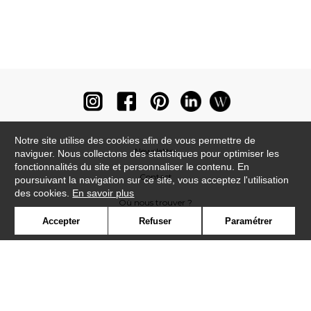
Notre site utilise des cookies afin de vous permettre de
Newsletter
naviguer. Nous collectons des statistiques pour optimiser les
fonctionnalités du site et personnaliser le contenu. En
Contact
poursuivant la navigation sur ce site, vous acceptez l'utilisation
des cookies.
En savoir plus
Où nous trouver ?
Accepter
Refuser
Paramétrer
Lexique
Symbole
Presse
Cookies