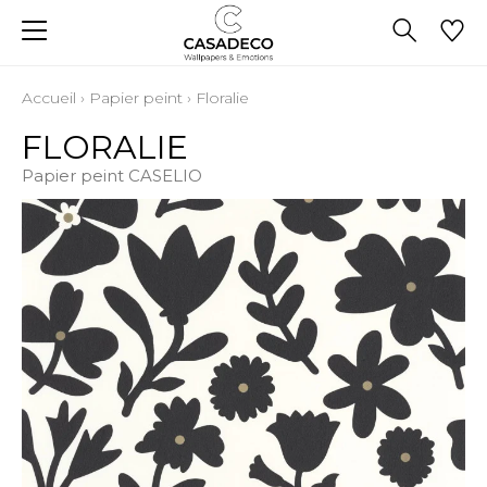
Accueil
›
Papier peint
›
Floralie
FLORALIE
Papier peint CASELIO