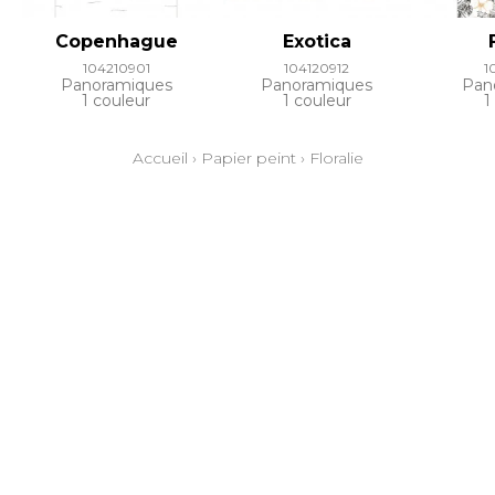
Copenhague
Exotica
104210901
104120912
1
Panoramiques
Panoramiques
Pan
1 couleur
1 couleur
1
Accueil
›
Papier peint
›
Floralie