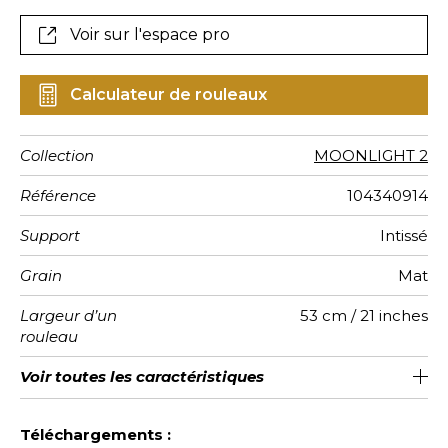
Voir sur l'espace pro
Calculateur de rouleaux
Collection
MOONLIGHT 2
Référence
104340914
Support
Intissé
Grain
Mat
Largeur d’un
53 cm / 21 inches
rouleau
Longueur
Raccord
Rapport
Poids g/m²
Entretien
Pose colle
Dépose
Norme COV
ASTME84
Norme
Voir toutes les caractéristiques
Vendu au rouleau de 10.05m / 11
Encollage du mur
Raccord sauté 1/2
53cm / 21 pouces
Arrachage à sec
Lavable
C-s1, d0
Class A
150
A+
Vertical
euroclass
yards
Voir moins de caractéristiques
Téléchargements :