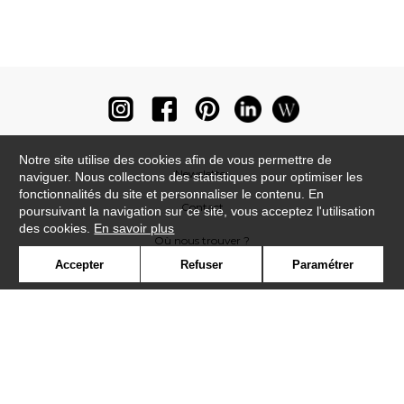
Notre site utilise des cookies afin de vous permettre de
Newsletter
naviguer. Nous collectons des statistiques pour optimiser les
fonctionnalités du site et personnaliser le contenu. En
Contact
poursuivant la navigation sur ce site, vous acceptez l'utilisation
des cookies.
En savoir plus
Où nous trouver ?
Accepter
Refuser
Paramétrer
Lexique
Symbole
Presse
Cookies