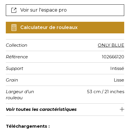
Voir sur l'espace pro
Calculateur de rouleaux
Collection
ONLY BLUE
Référence
102666120
Support
Intissé
Grain
Lisse
Largeur d’un
53 cm / 21 inches
rouleau
Longueur
Raccord
Rapport
Poids g/m²
Entretien
Pose colle
Dépose
Norme COV
Norme
Voir toutes les caractéristiques
Vendu au rouleau de 10.05m / 11
Encollage du mur
Raccord sauté 1/2
53cm / 21 pouces
Arrachage à sec
Lavable
C-s1, d0
150
A+
Vertical
euroclass
yards
Voir moins de caractéristiques
Téléchargements :