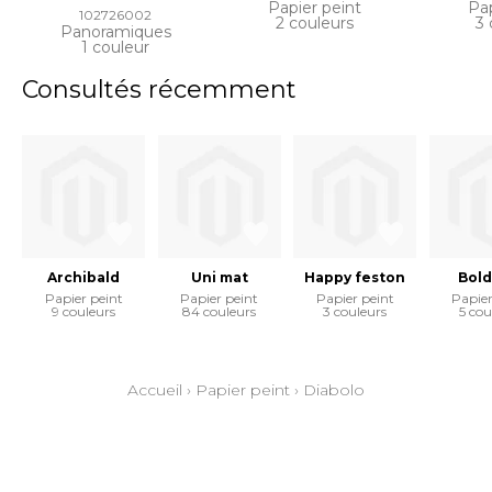
Papier peint
Pap
102726002
2 couleurs
3 
Panoramiques
1 couleur
Consultés récemment
Archibald
Uni mat
Happy feston
Bold
Papier peint
Papier peint
Papier peint
Papier
9 couleurs
84 couleurs
3 couleurs
5 cou
Accueil
›
Papier peint
›
Diabolo