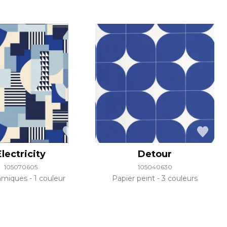
Electricity
Detour
105070605
105040630
amiques
1 couleur
Papier peint
3 couleurs