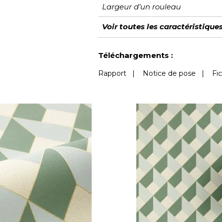
Largeur d’un rouleau
Longueur
Raccord
Rapport Vertical
Poids g/m²
Description produit
Entretien
Pose colle
Dépose
Norme COV
ASTME84
Norme euroclass
Voir toutes les caractéristique
Voir moins de caractéristiques
Téléchargements :
Rapport
|
Notice de pose
|
Fi