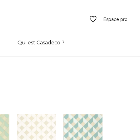
Espace pro
n
Qui est Casadeco ?
s
rain couleur
ado
ado
texture
eurs
 / texture