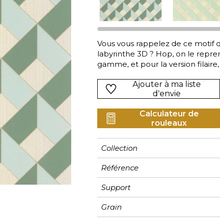
Noir
Noir
Noir
Figuratif
Imitant t
ter
Orange
Orange
Orange
Floral
Imitant t
Vous vous rappelez de ce motif 
Rose
Rose
Rose
Ornemen
Rayure
labyrinthe 3D ? Hop, on le repr
as
Rouge
Rouge
Rouge
Petit mot
Végétal
gamme, et pour la version filaire,
s
Vert
Vert
Vert
Rayures
Ajouter à ma liste
Violet
Violet
Violet
Unis
d'envie
Calculateur de
rouleaux
Collection
Référence
Support
Grain