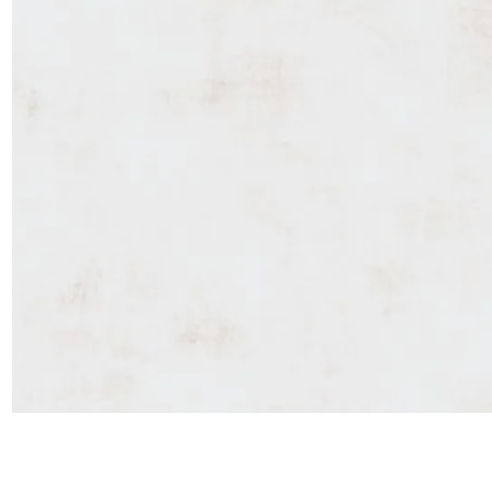
Satin
Taffet
Velour