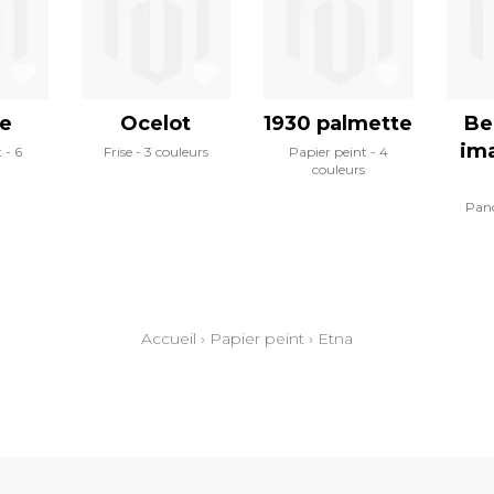
e
Ocelot
1930 palmette
Be
ima
t
6
Frise
3 couleurs
Papier peint
4
couleurs
Pan
Accueil
›
Papier peint
›
Etna