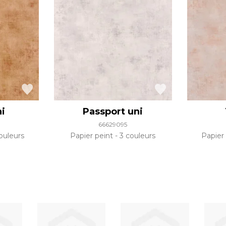
ni
Passport uni
66629095
ouleurs
Papier peint
3 couleurs
Papier