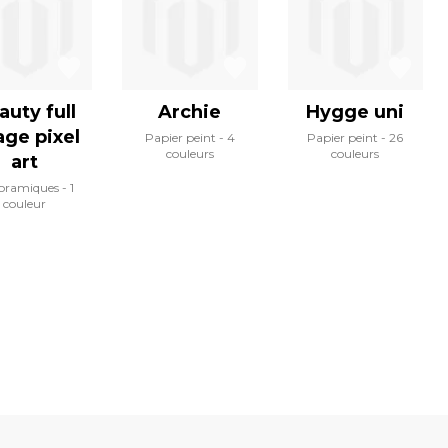
auty full
Archie
Hygge uni
ge pixel
Papier peint
4
Papier peint
26
couleurs
couleurs
art
oramiques
1
couleur