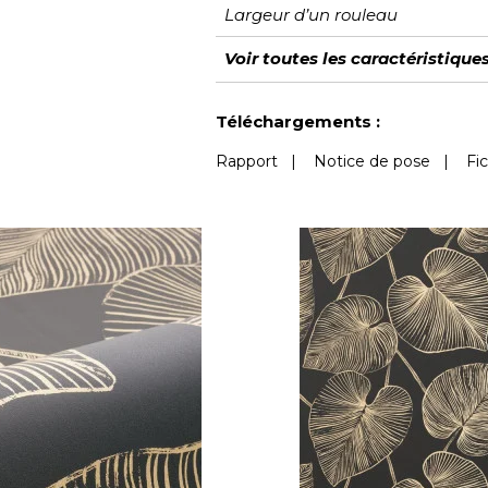
Largeur d’un rouleau
Longueur
Raccord
Rapport Vertical
Poids g/m²
Performance
Description produit
Entretien
Pose colle
Dépose
Norme COV
ASTME84
Norme euroclass
Voir toutes les caractéristique
Accoustique
Voir moins de caractéristiques
Téléchargements :
Rapport
|
Notice de pose
|
Fi