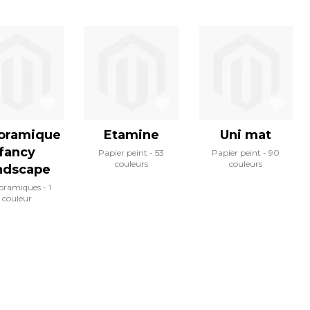
oramique
Etamine
Uni mat
fancy
Papier peint
53
Papier peint
90
couleurs
couleurs
ndscape
oramiques
1
couleur