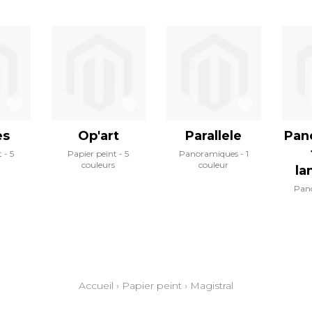
es
Op'art
Parallele
Pan
t
5
Papier peint
5
Panoramiques
1
couleurs
couleur
la
Pan
Accueil
›
Papier peint
›
Magistral