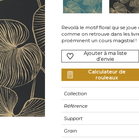
Rose
Rose
Rose
Ornemen
Rayure
as
Rouge
Rouge
Rouge
Petit mot
Végétal
s
Vert
Vert
Vert
Rayures
Revoilà le motif floral qui se joue 
comme on retrouve dans les livre
Violet
Violet
Violet
Unis
proéminent un cours magistral !
Ajouter à ma liste
d'envie
Calculateur de
rouleaux
Collection
Référence
Support
Grain