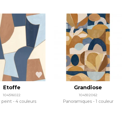
Etoffe
Grandiose
104516022
104592062
r peint
4 couleurs
Panoramiques
1 couleur