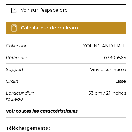
Voir sur l'espace pro
Calculateur de rouleaux
Collection
YOUNG AND FREE
Référence
103304565
Support
Vinyle sur intissé
Grain
Lisse
Largeur d’un
53 cm / 21 inches
rouleau
Longueur
Raccord
Rapport
Poids g/m²
Entretien
Pose colle
Dépose
Norme COV
ASTME84
Norme
Voir toutes les caractéristiques
Vendu au rouleau de 10.05m / 11
Lessivable à la brosse
Encollage du mur
Raccord sauté 1/2
53cm / 21 pouces
Arrachage à sec
C-s1, d0
Class A
220
A+
Vertical
euroclass
yards
Voir moins de caractéristiques
Téléchargements :