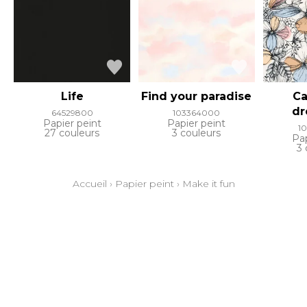
Life
Find your paradise
Ca
dr
64529800
103364000
Papier peint
Papier peint
1
27 couleurs
3 couleurs
Pap
3 
Accueil
›
Papier peint
›
Make it fun