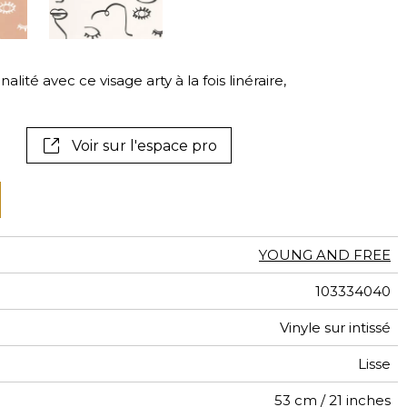
tal
if
lité avec ce visage arty à la fois linéraire,
Voir sur l'espace pro
YOUNG AND FREE
103334040
Vinyle sur intissé
Lisse
53 cm / 21 inches