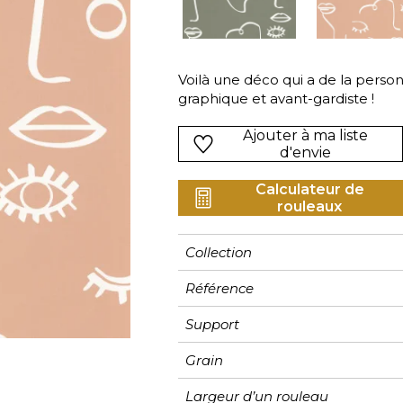
Rose
Rose
Rose
Ornemen
Rayure
as
Rouge
Rouge
Rouge
Petit mot
Végétal
s
Vert
Vert
Vert
Rayures
Voilà une déco qui a de la personna
graphique et avant-gardiste !
Violet
Violet
Violet
Unis
Ajouter à ma liste
d'envie
Calculateur de
rouleaux
Collection
Référence
Support
Grain
Largeur d’un rouleau