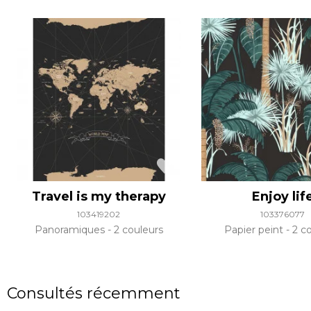
Travel is my therapy
Enjoy lif
103419202
103376077
Panoramiques
2 couleurs
Papier peint
2 co
Consultés récemment