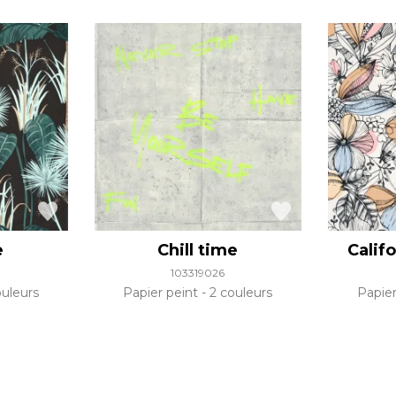
e
Chill time
Calif
103319026
uleurs
Papier peint
2 couleurs
Papie