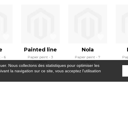
e
Painted line
Nola
t
6
Papier peint
3
Papier peint
7
Pap
couleurs
couleurs
guer. Nous collectons des statistiques pour optimiser les
vant la navigation sur ce site, vous acceptez l'utilisation
Accueil
›
Papier peint
›
Just smile