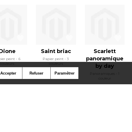
Dione
Saint briac
Scarlett
panoramique
ier peint
6
Papier peint
3
couleurs
couleurs
by day
Accepter
Refuser
Paramétrer
Panoramiques
1
couleur