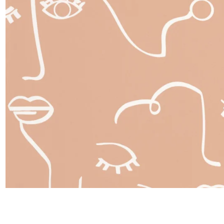
Satin
Taffet
Velour