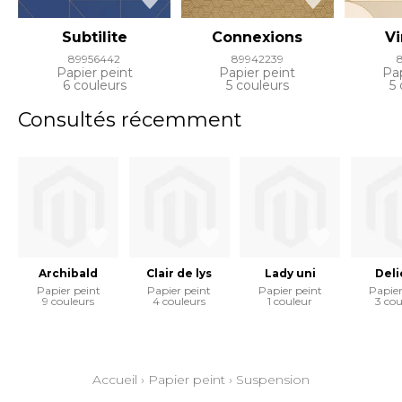
Subtilite
Connexions
Vi
89956442
89942239
Papier peint
Papier peint
Pap
6 couleurs
5 couleurs
5 
Consultés récemment
Archibald
Clair de lys
Lady uni
Deli
Papier peint
Papier peint
Papier peint
Papier
9 couleurs
4 couleurs
1 couleur
3 cou
Accueil
›
Papier peint
›
Suspension