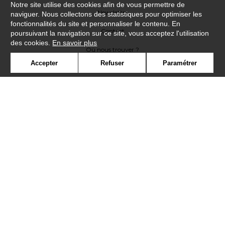
Notre site utilise des cookies afin de vous permettre de
Newsletter
naviguer. Nous collectons des statistiques pour optimiser les
fonctionnalités du site et personnaliser le contenu. En
Contact
poursuivant la navigation sur ce site, vous acceptez l'utilisation
des cookies.
En savoir plus
Où nous trouver ?
Accepter
Refuser
Paramétrer
Lexique
Symbole
Presse
Cookies
Rejoignez-nous !
©Casadeco2019
Confidentialité
Mentions légales