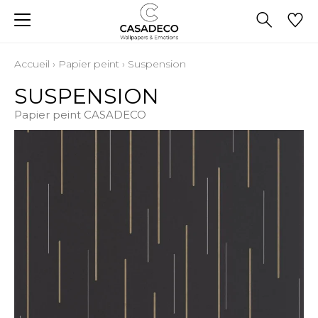
Accueil
›
Papier peint
›
Suspension
SUSPENSION
Papier peint CASADECO