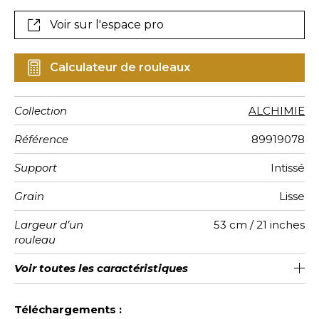
Voir sur l'espace pro
Calculateur de rouleaux
Collection
ALCHIMIE
Référence
89919078
Support
Intissé
Grain
Lisse
Largeur d’un
53 cm / 21 inches
rouleau
Longueur
Raccord
Rapport
Poids g/m²
Entretien
Pose colle
Dépose
Norme COV
Norme
Voir toutes les caractéristiques
Vendu au rouleau de 10.05m / 11
Colle sur le papier
64cm / 25 pouces
Arrachage à sec
Raccord libre
Lavable
B-s1, d0
130
A+
Vertical
euroclass
yards
Voir moins de caractéristiques
Téléchargements :