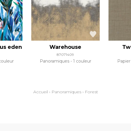
dus eden
Warehouse
Tw
87071409
couleur
Panoramiques
1 couleur
Papier
Accueil
›
Panoramiques
›
Forest