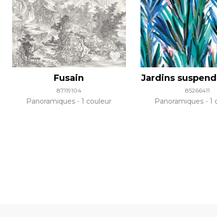
Fusain
Jardins suspen
87119104
85266411
Panoramiques
1 couleur
Panoramiques
1 