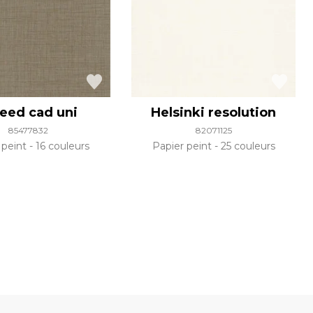
eed cad uni
Helsinki resolution
85477832
82071125
 peint
16 couleurs
Papier peint
25 couleurs