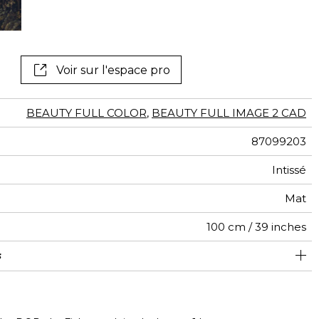
tal
if
Voir sur l'espace pro
BEAUTY FULL COLOR
,
BEAUTY FULL IMAGE 2 CAD
87099203
Intissé
Mat
100 cm / 39 inches
s
280 cm / 110 inches
200 cm / 79 inches
Encollage du mur
Arrachage à sec
Raccord droit
Lavable
B s1 d0
150
A+
2