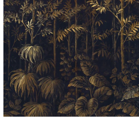
Satin
Taffet
Velour