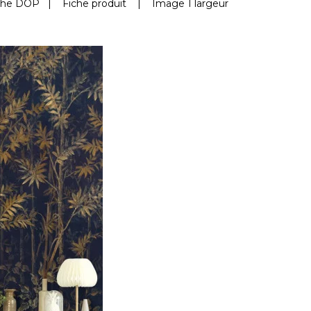
che DOP
|
Fiche produit
|
Image 1 largeur