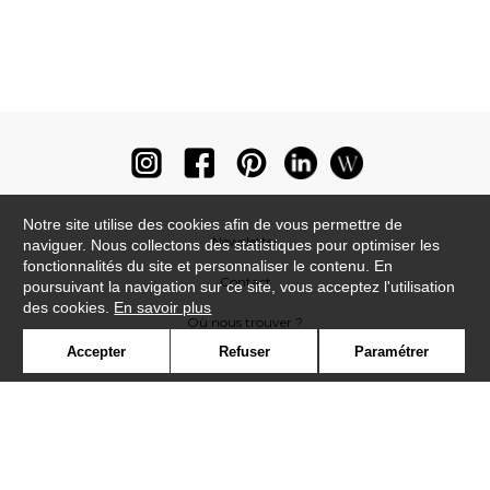
Notre site utilise des cookies afin de vous permettre de
Newsletter
naviguer. Nous collectons des statistiques pour optimiser les
fonctionnalités du site et personnaliser le contenu. En
Contact
poursuivant la navigation sur ce site, vous acceptez l'utilisation
des cookies.
En savoir plus
Où nous trouver ?
Accepter
Refuser
Paramétrer
Lexique
Symbole
Presse
Cookies