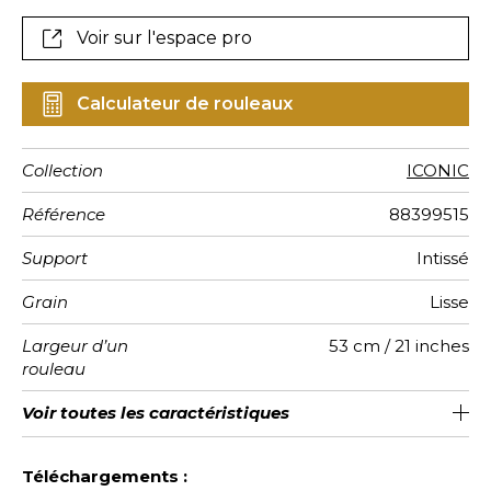
Voir sur l'espace pro
Calculateur de rouleaux
Collection
ICONIC
Référence
88399515
Support
Intissé
Grain
Lisse
Largeur d’un
53 cm / 21 inches
rouleau
Longueur
Raccord
Rapport
Poids g/m²
Entretien
Pose colle
Dépose
Norme COV
ASTME84
Norme
Voir toutes les caractéristiques
Vendu au rouleau de 10.05m / 11
64cm / 25 pouces
Encollage du mur
Raccord sauté 1/2
Arrachage à sec
Lavable
Class A
B s1 d0
125
A+
Vertical
euroclass
yards
Voir moins de caractéristiques
Téléchargements :