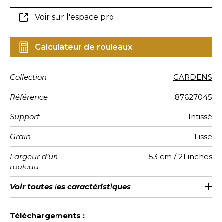
Voir sur l'espace pro
Calculateur de rouleaux
Collection
GARDENS
Référence
87627045
Support
Intissé
Grain
Lisse
Largeur d’un
53 cm / 21 inches
rouleau
Longueur
Raccord
Rapport
Poids g/m²
Entretien
Pose colle
Dépose
Norme COV
ASTME84
Norme
Voir toutes les caractéristiques
Vendu au rouleau de 10.05m / 11
64cm / 25 pouces
Encollage du mur
Raccord sauté 1/2
Arrachage à sec
Lavable
Class A
B s1 d0
125
A+
Vertical
euroclass
yards
Voir moins de caractéristiques
Téléchargements :