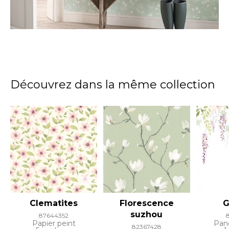
Découvrez dans la même collection
Clematites
Florescence
G
suzhou
87644352
Papier peint
Pan
82367428