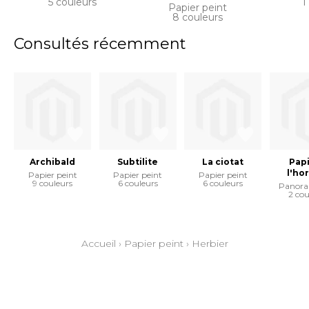
5 couleurs
1
Papier peint
8 couleurs
Consultés récemment
Archibald
Subtilite
La ciotat
Papi
l'ho
Papier peint
Papier peint
Papier peint
9 couleurs
6 couleurs
6 couleurs
Panora
2 cou
Accueil
›
Papier peint
›
Herbier