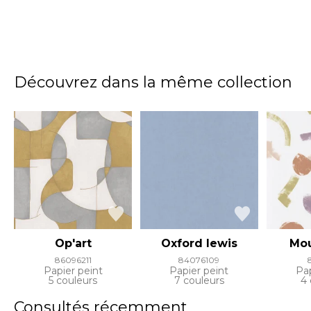
Découvrez dans la même collection
Op'art
Oxford lewis
Mo
86096211
84076109
Papier peint
Papier peint
Pap
5 couleurs
7 couleurs
4 
Consultés récemment