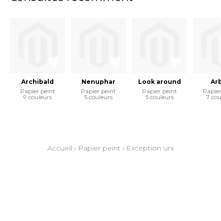
Archibald
Nenuphar
Look around
Ar
Papier peint
Papier peint
Papier peint
Papier
9 couleurs
5 couleurs
5 couleurs
7 cou
Accueil
›
Papier peint
›
Exception uni