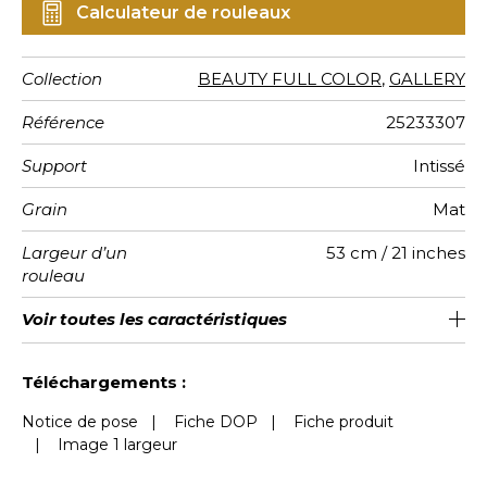
Calculateur de rouleaux
Collection
BEAUTY FULL COLOR
,
GALLERY
Référence
25233307
Support
Intissé
Grain
Mat
Largeur d’un
53 cm / 21 inches
rouleau
Longueur
Raccord
Rapport
Poids g/m²
Entretien
Pose colle
Dépose
Norme COV
Norme
Voir toutes les caractéristiques
Vendu au rouleau de 10.05m / 11
Raccord libre / lés inversés
64cm / 25 pouces
Encollage du mur
Arrachage à sec
Lavable
B s1 d0
130
A+
Vertical
euroclass
yards
Voir moins de caractéristiques
Téléchargements :
Notice de pose
|
Fiche DOP
|
Fiche produit
|
Image 1 largeur