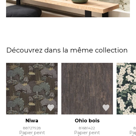
Découvrez dans la même collection
Niwa
Ohio bois
88727928
81681422
8
Papier peint
Papier peint
Pap