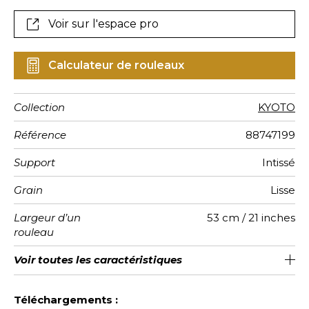
prime une luminosité particulière.
Voir sur l'espace pro
Calculateur de rouleaux
Collection
KYOTO
Référence
88747199
Support
Intissé
Grain
Lisse
Largeur d’un
53 cm / 21 inches
rouleau
Longueur
Raccord
Rapport
Poids g/m²
Entretien
Pose colle
Dépose
Norme COV
Norme
Voir toutes les caractéristiques
Vendu au rouleau de 10.05m / 11
64cm / 25 pouces
Encollage du mur
Raccord sauté 1/2
Arrachage à sec
Lavable
B-s1, d0
130
A+
Vertical
euroclass
yards
Voir moins de caractéristiques
Téléchargements :