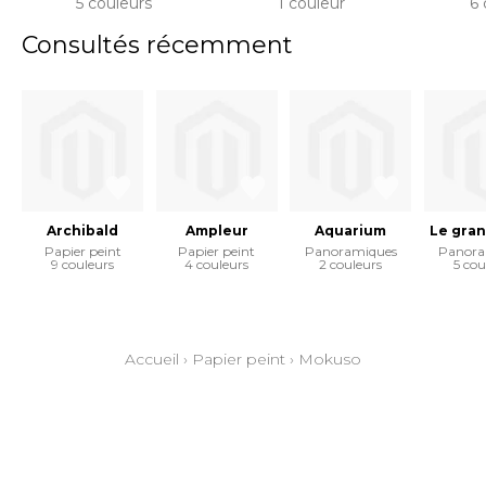
5 couleurs
1 couleur
6 
Consultés récemment
Archibald
Ampleur
Aquarium
Le gran
Papier peint
Papier peint
Panoramiques
Panora
9 couleurs
4 couleurs
2 couleurs
5 cou
Accueil
›
Papier peint
›
Mokuso