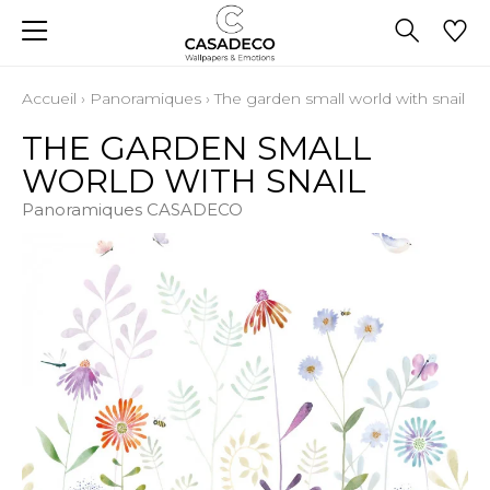
Accueil
›
Panoramiques
›
The garden small world with snail
THE GARDEN SMALL
WORLD WITH SNAIL
Panoramiques CASADECO