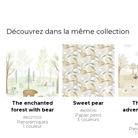
Découvrez dans la même collection
The enchanted
Sweet pear
T
forest with bear
adven
88359155
Papier peint
88227305
3 couleurs
Panoramiques
8
1 couleur
Pan
1