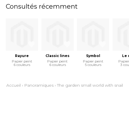
Consultés récemment
Rayure
Classic lines
Symbol
Le 
Papier peint
Papier peint
Papier peint
Papier
6 couleurs
6 couleurs
5 couleurs
3 cou
Accueil
›
Panoramiques
›
The garden small world with snail