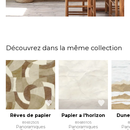
Découvrez dans la même collection
Rêves de papier
Papier a l'horizon
Dune
89692505
89689105
Panoramiques
Panoramiques
Pan