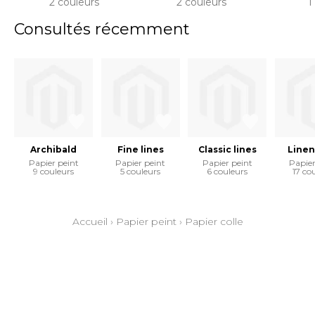
2 couleurs
2 couleurs
1
Consultés récemment
Archibald
Fine lines
Classic lines
Linen
Papier peint
Papier peint
Papier peint
Papier
9 couleurs
5 couleurs
6 couleurs
17 co
Accueil
›
Papier peint
›
Papier colle