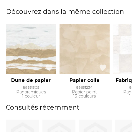
Découvrez dans la même collection
Dune de papier
Papier colle
Fabriq
89661305
89631234
8
Panoramiques
Papier peint
Pan
1 couleur
13 couleurs
1
Consultés récemment