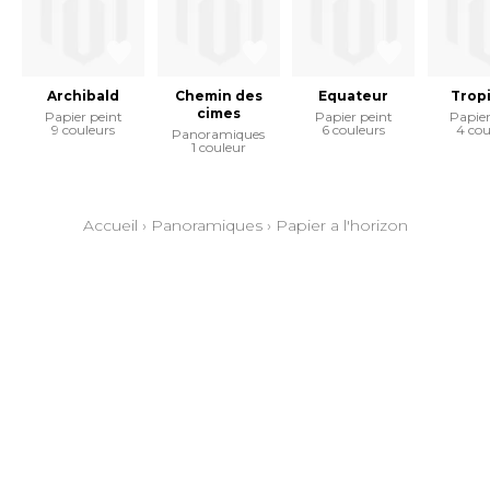
Archibald
Chemin des
Equateur
Tropi
cimes
Papier peint
Papier peint
Papier
9 couleurs
6 couleurs
4 cou
Panoramiques
1 couleur
Accueil
›
Panoramiques
›
Papier a l'horizon