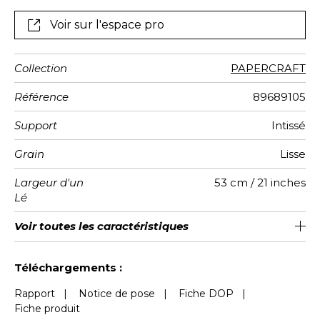
cosmopolite. Pour créer cet effet d’horizon, un savant
jeu de pliage a défini une géométrie pleine de
Voir sur l'espace pro
poésie.
Collection
PAPERCRAFT
Référence
89689105
Support
Intissé
Grain
Lisse
Largeur d'un
53 cm / 21 inches
Lé
Hauteur
Largeur
Nombre de
Poids g/m²
Entretien
Pose colle
Dépose
Norme COV
ASTME84
Norme
Voir toutes les caractéristiques
310 cm / 122 inches
212 cm / 83 inches
Encollage du mur
Arrachage à sec
Lavable
C-s1, d0
Class A
130
A+
4
Totale
lés
euroclass
Voir moins de caractéristiques
Téléchargements :
Rapport
|
Notice de pose
|
Fiche DOP
|
Fiche produit