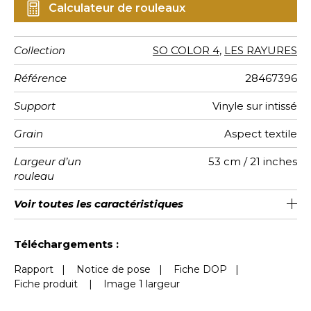
Calculateur de rouleaux
Collection
SO COLOR 4
,
LES RAYURES
Référence
28467396
Support
Vinyle sur intissé
Grain
Aspect textile
Largeur d’un
53 cm / 21 inches
rouleau
Longueur
Raccord
Rapport
Poids g/m²
Performance
Entretien
Pose colle
Dépose
Norme COV
ASTME84
Norme
Voir toutes les caractéristiques
Vendu au rouleau de 10.05m / 11
Encollage du mur
53cm / 21 pouces
Arrachage à sec
Raccord libre
Lessivable
aw - 0.15
Class A
B s1 d0
220
A+
Vertical
Accoustique
euroclass
yards
Voir moins de caractéristiques
Téléchargements :
Rapport
|
Notice de pose
|
Fiche DOP
|
Fiche produit
|
Image 1 largeur