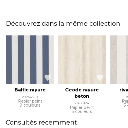
Découvrez dans la même collection
Baltic rayure
Geode rayure
riv
beton
29256520
8
Papier peint
Pap
26921124
9 couleurs
3 
Papier peint
3 couleurs
Consultés récemment