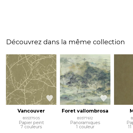
Découvrez dans la même collection
Vancouver
Foret vallombrosa
M
89537905
89577612
Papier peint
Panoramiques
Pap
7 couleurs
1 couleur
11