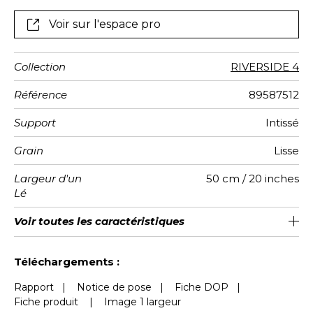
Voir sur l'espace pro
Collection
RIVERSIDE 4
Référence
89587512
Support
Intissé
Grain
Lisse
Largeur d'un
50 cm / 20 inches
Lé
Hauteur
Largeur
Raccord
Nombre de
Poids g/m²
Entretien
Pose colle
Dépose
Norme COV
ASTME84
Norme
Voir toutes les caractéristiques
400 cm / 157 inches
310 cm / 122 inches
Encollage du mur
Arrachage à sec
Raccord droit
Lavable
Class A
B s1 d0
147
A+
8
Totale
lés
euroclass
Voir moins de caractéristiques
Téléchargements :
Rapport
|
Notice de pose
|
Fiche DOP
|
Fiche produit
|
Image 1 largeur