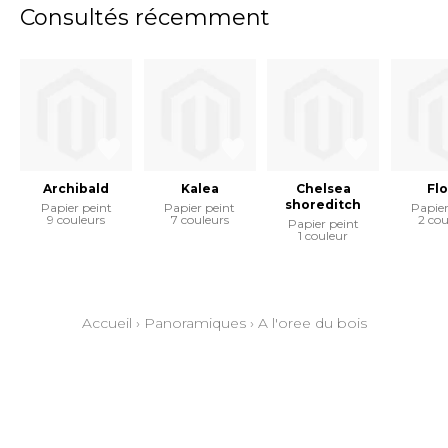
Consultés récemment
Archibald
Kalea
Chelsea
Flo
shoreditch
Papier peint
Papier peint
Papier
9 couleurs
7 couleurs
2 cou
Papier peint
1 couleur
Accueil
›
Panoramiques
›
A l'oree du bois