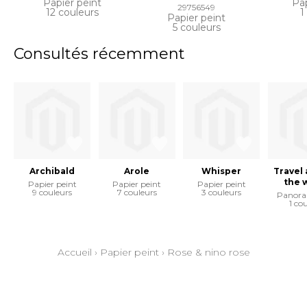
Papier peint
Pap
29756549
12 couleurs
1
Papier peint
5 couleurs
Consultés récemment
Archibald
Arole
Whisper
Travel
the 
Papier peint
Papier peint
Papier peint
9 couleurs
7 couleurs
3 couleurs
Panora
1 co
Accueil
›
Papier peint
›
Rose & nino rose