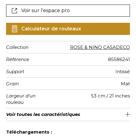
Voir sur l'espace pro
Calculateur de rouleaux
Collection
ROSE & NINO CASADECO
Référence
85586241
Support
Intissé
Grain
Mat
Largeur d’un
53 cm / 21 inches
rouleau
Longueur
Raccord
Rapport
Poids g/m²
Entretien
Pose colle
Dépose
Norme COV
Norme
Voir toutes les caractéristiques
Vendu au rouleau de 10.05m / 11
Encollage du mur
Raccord sauté 1/2
53cm / 21 pouces
Arrachage à sec
Lavable
C-s1, d0
150
A+
Vertical
euroclass
yards
Voir moins de caractéristiques
Téléchargements :