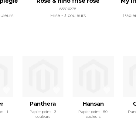
piegle
Rose & nino frise rose
My li
85596278
uleurs
Frise
3 couleurs
Papie
er
Panthera
Hansan
es
1
Papier peint
3
Papier peint
50
Pan
couleurs
couleurs