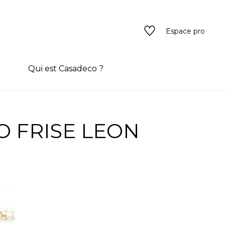
Espace pro
n
Qui est Casadeco ?
s
O FRISE LEON
rain couleur
ado
ado
texture
eurs
 / texture