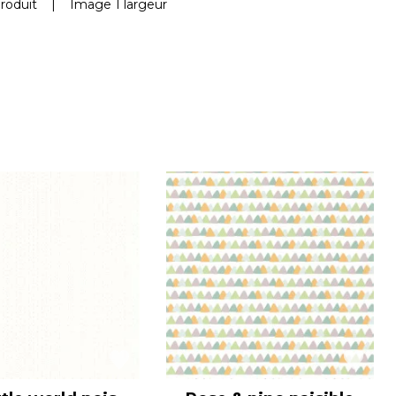
roduit
|
Image 1 largeur