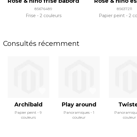
Rose & nino frise babord
Rose & nino es
85676489
85637211
Frise
2 couleurs
Papier peint
2 co
Consultés récemment
Archibald
Play around
Twist
Papier peint
9
Panoramiques
1
Panoramiqu
couleurs
couleur
couleur