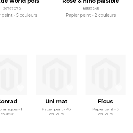
ttle world pois
Rose & nino paisible
29797070
85557245
r peint
5 couleurs
Papier peint
2 couleurs
Conrad
Uni mat
Ficus
oramiques
1
Papier peint
48
Papier peint
3
couleur
couleurs
couleurs