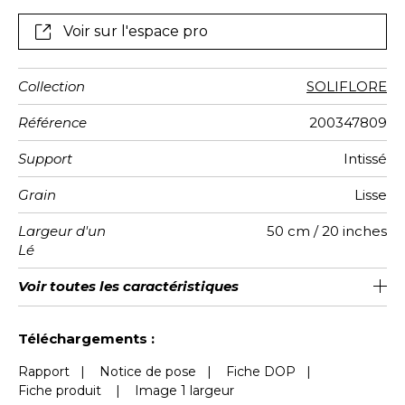
Voir sur l'espace pro
Collection
SOLIFLORE
Référence
200347809
Support
Intissé
Grain
Lisse
Largeur d'un
50 cm / 20 inches
Lé
Hauteur
Largeur
Raccord
Nombre de
Poids g/m²
Entretien
Pose colle
Dépose
Norme COV
ASTME84
Norme
Voir toutes les caractéristiques
300 cm / 118 inches
310 cm / 122 inches
Encollage du mur
Arrachage à sec
Raccord droit
Lavable
Class A
B s1 d0
147
A+
6
Totale
lés
euroclass
Voir moins de caractéristiques
Téléchargements :
Rapport
|
Notice de pose
|
Fiche DOP
|
Fiche produit
|
Image 1 largeur