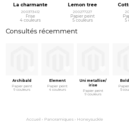
La charmante
Lemon tree
Cott
200373412
200277227
2
Frise
Papier peint
Pap
4 couleurs
5 couleurs
5 
Consultés récemment
Archibald
Element
Uni metallise/
Bold
irise
Papier peint
Papier peint
Papier
9 couleurs
4 couleurs
5 cou
Papier peint
9 couleurs
Accueil
›
Panoramiques
›
Honeysuckle