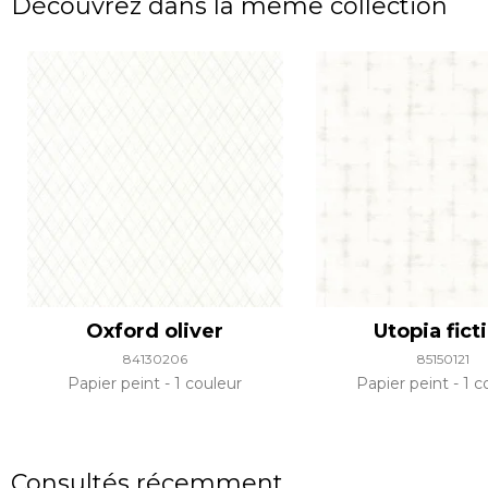
Découvrez dans la même collection
Oxford oliver
Utopia fict
84130206
85150121
Papier peint
1 couleur
Papier peint
1 c
Consultés récemment