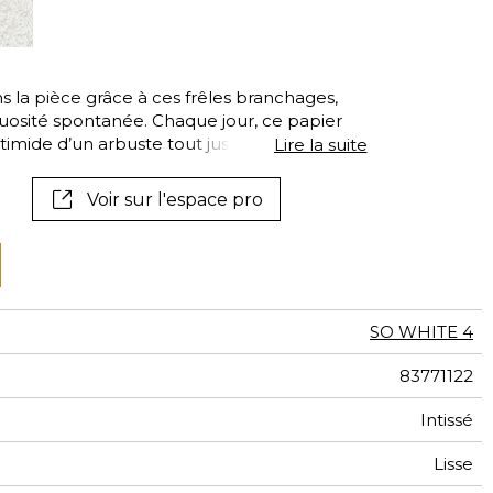
tal
if
ns la pièce grâce à ces frêles branchages,
nuosité spontanée. Chaque jour, ce papier
timide d’un arbuste tout juste sorti de
Lire la suite
rayons de soleil du début de l’année…
Voir sur l'espace pro
SO WHITE 4
83771122
Intissé
Lisse