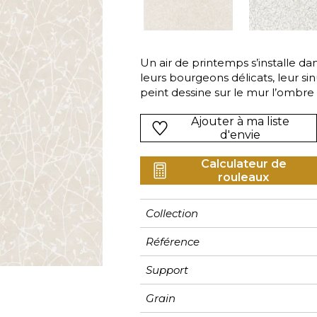
Rose
Rose
Rose
Ornemen
Rayure
as
Rouge
Rouge
Rouge
Petit mot
Végétal
s
Vert
Vert
Vert
Rayures
Un air de printemps s’installe da
leurs bourgeons délicats, leur si
Violet
Violet
Violet
Unis
peint dessine sur le mur l’ombre 
l’hiver, formée par les premiers 
Ajouter à ma liste
d'envie
Calculateur de
rouleaux
Collection
Référence
Support
Grain