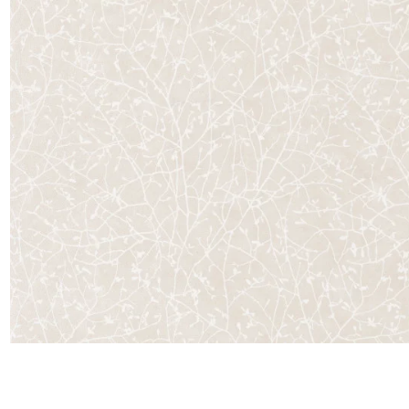
Satin
Taffet
Velour