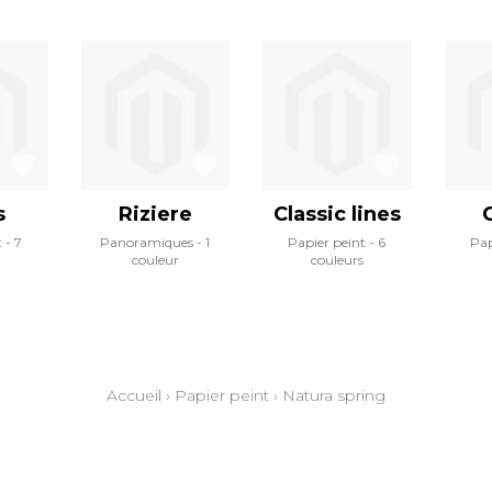
s
Riziere
Classic lines
t
7
Panoramiques
1
Papier peint
6
Pap
couleur
couleurs
Accueil
›
Papier peint
›
Natura spring