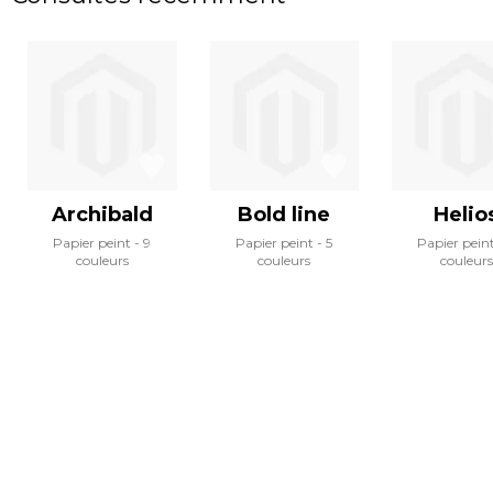
Archibald
Bold line
Helio
Papier peint
9
Papier peint
5
Papier pein
couleurs
couleurs
couleurs