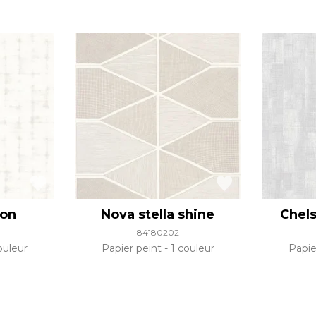
ion
Nova stella shine
Chels
84180202
ouleur
Papier peint
1 couleur
Papie