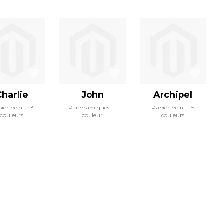
Charlie
John
Archipel
ier peint
3
Panoramiques
1
Papier peint
5
couleurs
couleur
couleurs