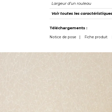
Largeur d’un rouleau
Longueur
Raccord
Rapport Vertical
Poids g/m²
Entretien
Pose colle
Dépose
Norme COV
Norme euroclass
Voir toutes les caractéristique
Voir moins de caractéristiques
Téléchargements :
Notice de pose
|
Fiche produit