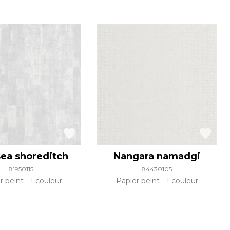
ea shoreditch
Nangara namadgi
81950115
84430105
r peint
1 couleur
Papier peint
1 couleur