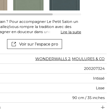
tal
if
ain ? Pour accompagner Le Petit Salon un
allez/vous rompre la tradition avec des
pagner en douceur dans une atmosphère
Lire la suite
Voir sur l'espace pro
WONDERWALLS 2
,
MOULURES & CO
200207324
Intissé
Lisse
90 cm / 35 inches
s
310 cm / 122 inches
Encollage du mur
0.9 cm / 0 inches
Arrachage à sec
Raccord droit
Lavable
Class A
B s1 d0
150
A+
1