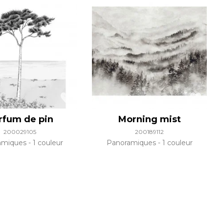
rfum de pin
Morning mist
200029105
200189112
amiques
1 couleur
Panoramiques
1 couleur