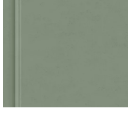
Satin
Taffet
Velour