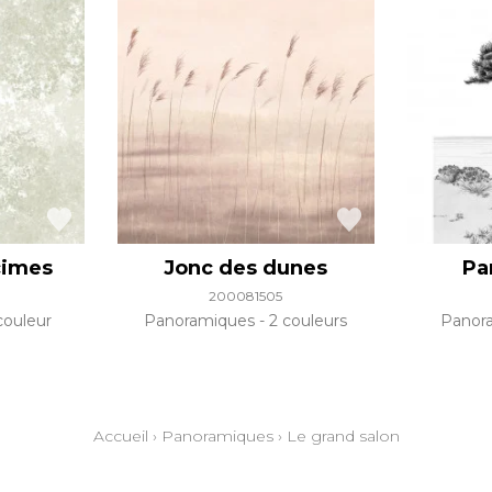
cimes
Jonc des dunes
Pa
200081505
couleur
Panoramiques
2 couleurs
Panor
Accueil
›
Panoramiques
›
Le grand salon