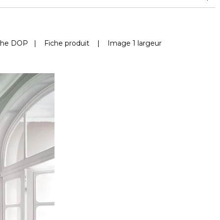
che DOP
|
Fiche produit
|
Image 1 largeur