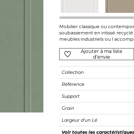
Rose
Rose
Rose
Ornemen
Rayure
as
Rouge
Rouge
Rouge
Petit mot
Végétal
s
Vert
Vert
Vert
Rayures
Mobilier classique ou contempor
soubassement en intissé recyclé 
Violet
Violet
Violet
Unis
meubles industriels ou l accom
maison de famille ?
Ajouter à ma liste
d'envie
Collection
Référence
Support
Grain
Largeur d'un Lé
Hauteur
Largeur Totale
Raccord
Nombre de lés
Poids g/m²
Entretien
Pose colle
Dépose
Norme COV
ASTME84
Norme euroclass
Voir toutes les caractéristique