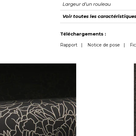
Largeur d’un rouleau
Longueur
Raccord
Rapport Vertical
Poids g/m²
Description produit
Entretien
Pose colle
Dépose
Norme COV
ASTME84
Norme euroclass
Voir toutes les caractéristique
Voir moins de caractéristiques
Téléchargements :
Rapport
|
Notice de pose
|
Fi