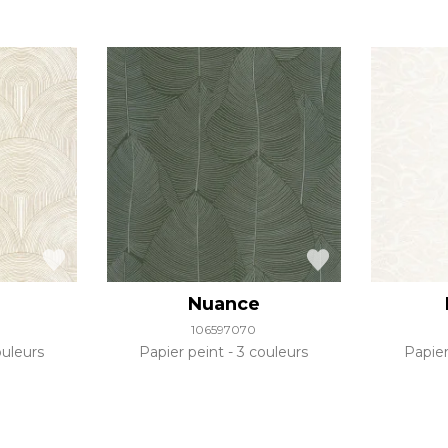
y
Nuance
106597070
uleurs
Papier peint
3 couleurs
Papie