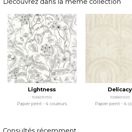
Découvrez dans la même collection
Lightness
Delicac
106609090
106560020
Papier peint
4 couleurs
Papier peint
4 co
Consultés récemment