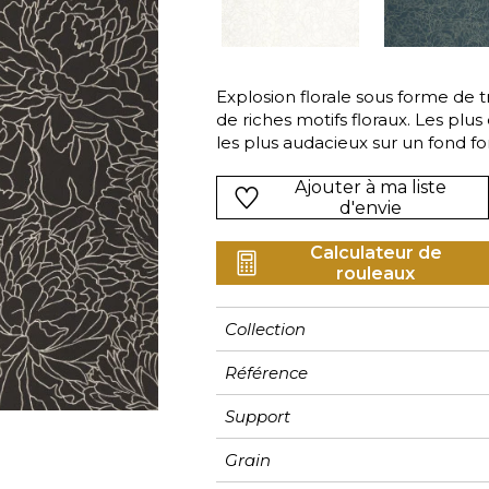
Rose
Rose
Rose
Ornemen
Rayure
as
Rouge
Rouge
Rouge
Petit mot
Végétal
s
Vert
Vert
Vert
Rayures
Explosion florale sous forme de tr
de riches motifs floraux. Les plus 
Violet
Violet
Violet
Unis
les plus audacieux sur un fond fo
Ajouter à ma liste
d'envie
Calculateur de
rouleaux
Collection
Référence
Support
Grain