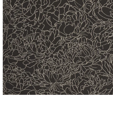
Satin
Taffet
Velour