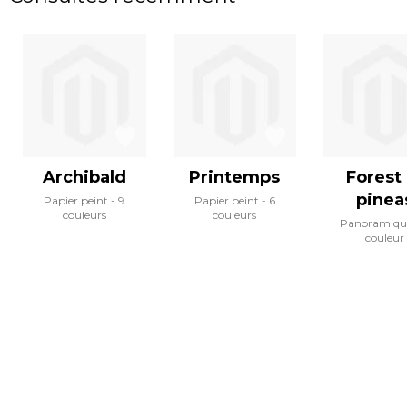
Archibald
Printemps
Forest 
pinea
Papier peint
9
Papier peint
6
couleurs
couleurs
Panoramiqu
couleur