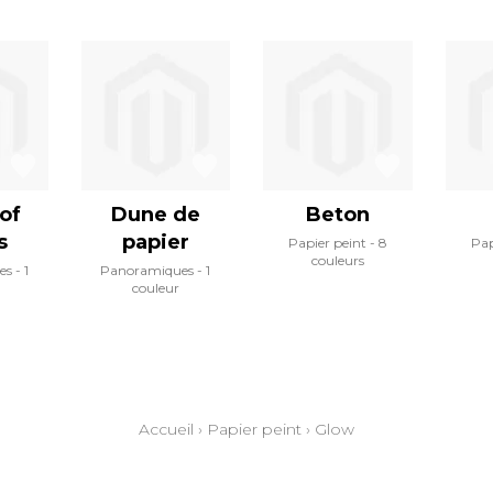
of
Dune de
Beton
s
papier
Papier peint
8
Pap
couleurs
es
1
Panoramiques
1
couleur
Accueil
›
Papier peint
›
Glow