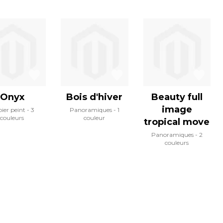
Onyx
Bois d'hiver
Beauty full
image
ier peint
3
Panoramiques
1
couleurs
couleur
tropical move
Panoramiques
2
couleurs