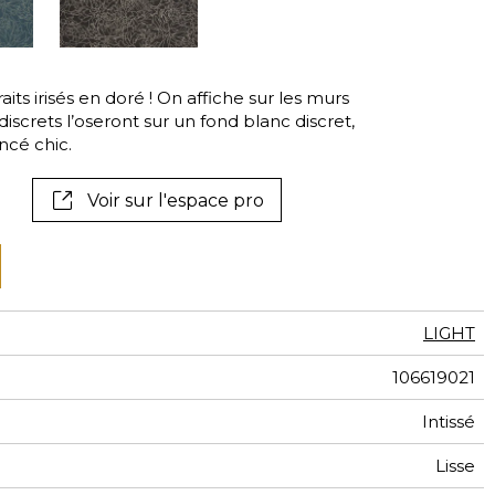
tal
if
aits irisés en doré ! On affiche sur les murs
discrets l’oseront sur un fond blanc discret,
ncé chic.
Voir sur l'espace pro
LIGHT
106619021
Intissé
Lisse