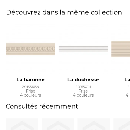
Découvrez dans la même collection
La baronne
La duchesse
La
201351634
201550111
2
Frise
Frise
4 couleurs
4 couleurs
4 
Consultés récemment