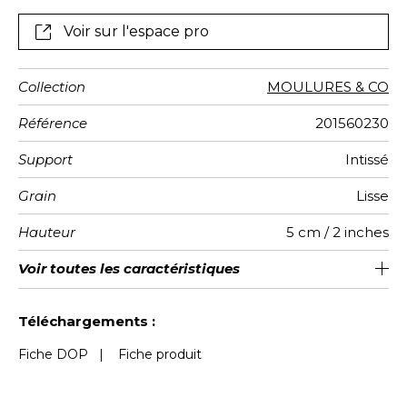
soubassement.
Voir sur l'espace pro
Collection
MOULURES & CO
Référence
201560230
Support
Intissé
Grain
Lisse
Hauteur
5 cm / 2 inches
Longueur
Poids g/m²
Entretien
Pose colle
Dépose
Norme COV
Norme
Voir toutes les caractéristiques
Vendu au rouleau de 6m
Arrachage à sec
Préencollé
Lavable
B s1 d0
157
A+
euroclass
Voir moins de caractéristiques
Téléchargements :
Fiche DOP
|
Fiche produit