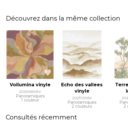
Découvrez dans la même collection
Voilumina vinyle
Echo des vallees
Terre
vinyle
202305309V
Panoramiques
202172105V
20
1 couleur
Panoramiques
Pan
2 couleurs
2 
Consultés récemment