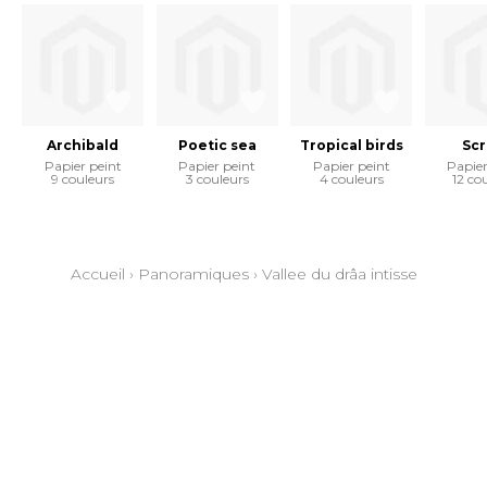
Archibald
Poetic sea
Tropical birds
Scr
Papier peint
Papier peint
Papier peint
Papier
9 couleurs
3 couleurs
4 couleurs
12 co
Accueil
›
Panoramiques
›
Vallee du drâa intisse