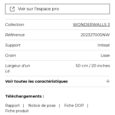
Voir sur l'espace pro
Collection
WONDERWALLS 3
Référence
202327005NW
Support
Intissé
Grain
Lisse
Largeur d'un
50 cm / 20 inches
Lé
Hauteur
Largeur
Raccord
Nombre de
Poids g/m²
Performance
Entretien
Pose colle
Dépose
Norme COV
ASTME84
Norme
Voir toutes les caractéristiques
310 cm / 122 inches
200 cm / 79 inches
Encollage du mur
Arrachage à sec
Raccord droit
aw - 0.15
Lavable
Class A
B s1 d0
147
A+
4
Totale
lés
Accoustique
euroclass
Voir moins de caractéristiques
Téléchargements :
Rapport
|
Notice de pose
|
Fiche DOP
|
Fiche produit